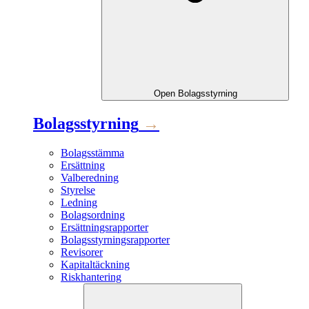
Open
Bolagsstyrning
Bolagsstyrning
→
Bolagsstämma
Ersättning
Valberedning
Styrelse
Ledning
Bolagsordning
Ersättningsrapporter
Bolagsstyrningsrapporter
Revisorer
Kapitaltäckning
Riskhantering