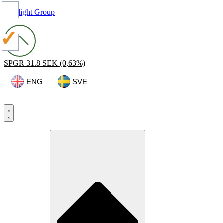
Spotlight Group
SPGR
31.8 SEK
(0,63%)
ENG
SVE