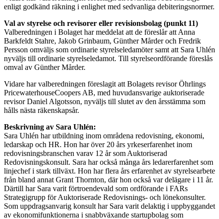
enligt godkänd räkning i enlighet med sedvanliga debiteringsnormer.
Val av styrelse och revisorer eller revisionsbolag (punkt 11)
Valberedningen i Bolaget har meddelat att de föreslår att Anna
Barkfeldt Stahre, Jakob Grinbaum, Günther Mårder och Fredrik
Persson omväljs som ordinarie styrelseledamöter samt att Sara Uhlén
nyväljs till ordinarie styrelseledamot. Till styrelseordförande föreslås
omval av Günther Mårder.
Vidare har valberedningen föreslagit att Bolagets revisor Öhrlings
PricewaterhouseCoopers AB, med huvudansvarige auktoriserade
revisor Daniel Algotsson, nyväljs till slutet av den årsstämma som
hålls nästa räkenskapsår.
Beskrivning av Sara Uhlén:
Sara Uhlén har utbildning inom områdena redovisning, ekonomi,
ledarskap och HR. Hon har över 20 års yrkeserfarenhet inom
redovisningsbranschen varav 12 år som Auktoriserad
Redovisningskonsult. Sara har också många års ledarerfarenhet som
linjechef i stark tillväxt. Hon har flera års erfarenhet av styrelsearbete
från bland annat Grant Thornton, där hon också var delägare i 11 år.
Därtill har Sara varit förtroendevald som ordförande i FARs
Strategigrupp för Auktoriserade Redovisnings- och lönekonsulter.
Som uppdragsanvarig konsult har Sara varit delaktig i uppbyggandet
av ekonomifunktionerna i snabbväxande startupbolag som