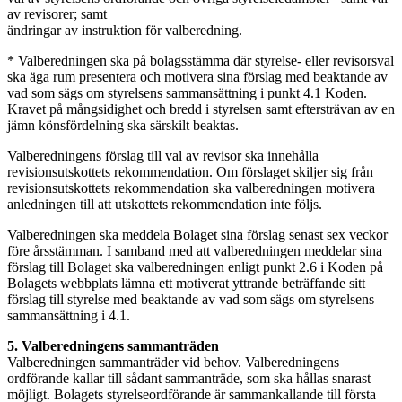
av revisorer; samt
ändringar av instruktion för valberedning.
* Valberedningen ska på bolagsstämma där styrelse- eller revisorsval
ska äga rum presentera och motivera sina förslag med beaktande av
vad som sägs om styrelsens sammansättning i punkt 4.1 Koden.
Kravet på mångsidighet och bredd i styrelsen samt eftersträvan av en
jämn könsfördelning ska särskilt beaktas.
Valberedningens förslag till val av revisor ska innehålla
revisionsutskottets rekommendation. Om förslaget skiljer sig från
revisionsutskottets rekommendation ska valberedningen motivera
anledningen till att utskottets rekommendation inte följs.
Valberedningen ska meddela Bolaget sina förslag senast sex veckor
före årsstämman. I samband med att valberedningen meddelar sina
förslag till Bolaget ska valberedningen enligt punkt 2.6 i Koden på
Bolagets webbplats lämna ett motiverat yttrande beträffande sitt
förslag till styrelse med beaktande av vad som sägs om styrelsens
sammansättning i 4.1.
5. Valberedningens sammanträden
Valberedningen sammanträder vid behov. Valberedningens
ordförande kallar till sådant sammanträde, som ska hållas snarast
möjligt. Bolagets styrelseordförande är sammankallande till första