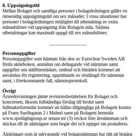
8. Uppsägningstid
Mellan Bolaget och samtliga personer i bolagsledningen gäller en
ömsesidig uppsägningstid om sex månader. I vissa situationer har
personer i bolagsledningen möjlighet till utbetalning av extra
månadslöner vid uppsägning från Bolagets sida. Sådana
utbetalningar kan maximalt uppgå till sex månadslöner.
_______________
Personuppgifter
Personuppgifter som hämtats från den av Euroclear Sweden AB
förda aktieboken, anmälan om deltagande vid stämman samt
uppgifter om ställföreträdare, ombud och biträden kommer att
användas för registrering, upprättande av röstlängd för stämman
samt, i förekommande fall, stämmoprotokoll.
Övrigt
Årsredovisningen jämte revisionsberättelsen för Bolaget och
koncernen, liksom fullständiga förslag till beslut samt
fullmaktsformulär kommer att hållas tillgängliga på Bolagets kontor
på Frans Suellsgatan 2 i Malmö samt på Bolagets hemsida
www.spotlightgroup.se senast tre (3) veckor före årsstämman och
skickas till de aktieägare som begär det och uppger sin postadress.
Aktieägare som är närvarande vid bolagsstämman har rätt att begära