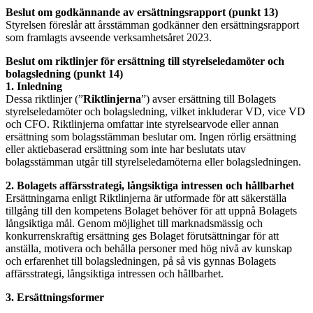
Beslut om godkännande av ersättningsrapport (punkt 13)
Styrelsen föreslår att årsstämman godkänner den ersättningsrapport
som framlagts avseende verksamhetsåret 2023.
Beslut om riktlinjer för ersättning till styrelseledamöter och
bolagsledning (punkt 14)
1. Inledning
Dessa riktlinjer (”
Riktlinjerna
”) avser ersättning till Bolagets
styrelseledamöter och bolagsledning, vilket inkluderar VD, vice VD
och CFO. Riktlinjerna omfattar inte styrelsearvode eller annan
ersättning som bolagsstämman beslutar om. Ingen rörlig ersättning
eller aktiebaserad ersättning som inte har beslutats utav
bolagsstämman utgår till styrelseledamöterna eller bolagsledningen.
2. Bolagets affärsstrategi, långsiktiga intressen och hållbarhet
Ersättningarna enligt Riktlinjerna är utformade för att säkerställa
tillgång till den kompetens Bolaget behöver för att uppnå Bolagets
långsiktiga mål. Genom möjlighet till marknadsmässig och
konkurrenskraftig ersättning ges Bolaget förutsättningar för att
anställa, motivera och behålla personer med hög nivå av kunskap
och erfarenhet till bolagsledningen, på så vis gynnas Bolagets
affärsstrategi, långsiktiga intressen och hållbarhet.
3. Ersättningsformer