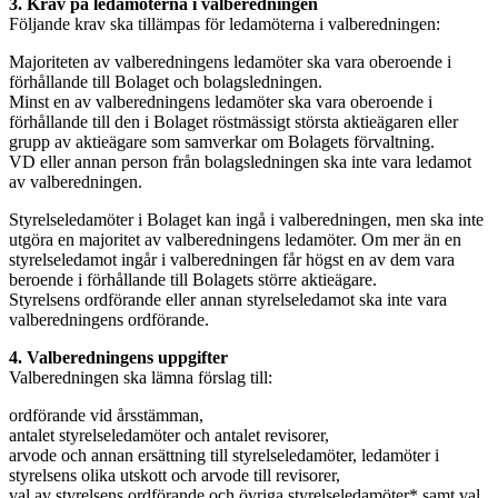
3. Krav på ledamöterna i valberedningen
Följande krav ska tillämpas för ledamöterna i valberedningen:
Majoriteten av valberedningens ledamöter ska vara oberoende i
förhållande till Bolaget och bolagsledningen.
Minst en av valberedningens ledamöter ska vara oberoende i
förhållande till den i Bolaget röstmässigt största aktieägaren eller
grupp av aktieägare som samverkar om Bolagets förvaltning.
VD eller annan person från bolagsledningen ska inte vara ledamot
av valberedningen.
Styrelseledamöter i Bolaget kan ingå i valberedningen, men ska inte
utgöra en majoritet av valberedningens ledamöter. Om mer än en
styrelseledamot ingår i valberedningen får högst en av dem vara
beroende i förhållande till Bolagets större aktieägare.
Styrelsens ordförande eller annan styrelseledamot ska inte vara
valberedningens ordförande.
4. Valberedningens uppgifter
Valberedningen ska lämna förslag till:
ordförande vid årsstämman,
antalet styrelseledamöter och antalet revisorer,
arvode och annan ersättning till styrelseledamöter, ledamöter i
styrelsens olika utskott och arvode till revisorer,
val av styrelsens ordförande och övriga styrelseledamöter* samt val