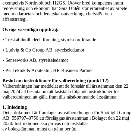
exempelvis Northvolt och H2GS. Utöver bred kompetens inom
redovisning och ekonomi har Sara Uhlén stor erfarenhet av arbete
med medarbetar- och ledarskapsutveckling, chefsstöd och
affärsstrategi.
Övriga väsentliga uppdrag:
• Treskablinoll ideell förening, styrelseordförande
• Ludvig & Co Group AB, styrelseledamot
• Senseworks AB, styrelseledamot
• PE Teknik & Arkitektur, HR Business Partner
Beslut om instruktioner för valberedning (punkt 12)
Valberedningen har meddelat att de föreslår till årsstämman den 22
maj 2024 att besluta om att fastställa följande instruktioner för
valberedningen att gälla fram tills nästkommande årsstämma:
1. Inledning
Detta dokument är framtaget av valberedningen för Spotlight Group
AB, 556797–0750 att föreläggas årsstämman i Bolaget den 22 maj
2024. Instruktionen ska prövas och fastställas
av bolagstämman minst en gång per år.