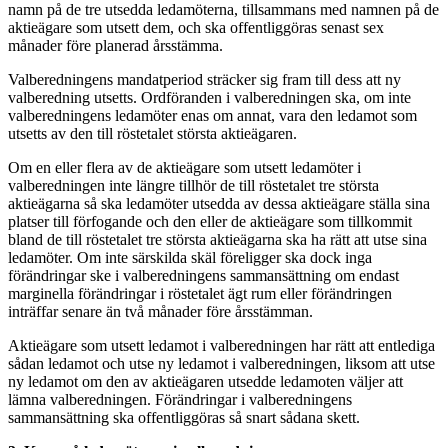
namn på de tre utsedda ledamöterna, tillsammans med namnen på de
aktieägare som utsett dem, och ska offentliggöras senast sex
månader före planerad årsstämma.
Valberedningens mandatperiod sträcker sig fram till dess att ny
valberedning utsetts. Ordföranden i valberedningen ska, om inte
valberedningens ledamöter enas om annat, vara den ledamot som
utsetts av den till röstetalet största aktieägaren.
Om en eller flera av de aktieägare som utsett ledamöter i
valberedningen inte längre tillhör de till röstetalet tre största
aktieägarna så ska ledamöter utsedda av dessa aktieägare ställa sina
platser till förfogande och den eller de aktieägare som tillkommit
bland de till röstetalet tre största aktieägarna ska ha rätt att utse sina
ledamöter. Om inte särskilda skäl föreligger ska dock inga
förändringar ske i valberedningens sammansättning om endast
marginella förändringar i röstetalet ägt rum eller förändringen
inträffar senare än två månader före årsstämman.
Aktieägare som utsett ledamot i valberedningen har rätt att entlediga
sådan ledamot och utse ny ledamot i valberedningen, liksom att utse
ny ledamot om den av aktieägaren utsedde ledamoten väljer att
lämna valberedningen. Förändringar i valberedningens
sammansättning ska offentliggöras så snart sådana skett.