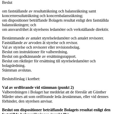
Beslut
om fastställande av resultaträkning och balansräkning samt
koncernresultaträkning och koncernbalansräkning;
om dispositioner beträffande Bolagets resultat enligt den fastställda
balansräkningen; och
om ansvarsfrihet åt styrelsens ledamöter och verkställande direktör.
Bestämmande av antalet styrelseledamöter och antalet revisorer.
Fastställande av arvoden åt styrelse och revisor.
Val av styrelse och revisorer eller revisionsbolag.
Beslut om instruktioner för valberedning.
Beslut om godkännande av ersättningsrapport.
Beslut om riktlinjer för ersättning till styrelseledamöter och
bolagsledning.
Stämman avslutas.
Beslutsförslag i korthet:
Val av ordförande vid stämman (punkt 2)
Valberedningen i Bolaget har meddelat att de föreslår att Günther
Mårder utses att som ordförande leda årsstämman, eller vid dennes
förhinder, den styrelsen anvisar.
Beslut om dispositioner beträffande Bolagets resultat enligt den