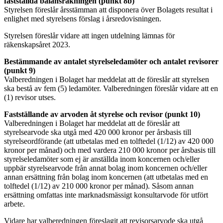
fastställda balansräkningen (punkt 8b)
Styrelsen föreslår årsstämman att disponera över Bolagets resultat i
enlighet med styrelsens förslag i årsredovisningen.
Styrelsen föreslår vidare att ingen utdelning lämnas för
räkenskapsåret 2023.
Bestämmande av antalet styrelseledamöter och antalet revisorer
(punkt 9)
Valberedningen i Bolaget har meddelat att de föreslår att styrelsen
ska bestå av fem (5) ledamöter. Valberedningen föreslår vidare att en
(1) revisor utses.
Fastställande av arvoden åt styrelse och revisor (punkt 10)
Valberedningen i Bolaget har meddelat att de föreslår att
styrelsearvode ska utgå med 420 000 kronor per årsbasis till
styrelseordförande (att utbetalas med en tolftedel (1/12) av 420 000
kronor per månad) och med vardera 210 000 kronor per årsbasis till
styrelseledamöter som ej är anställda inom koncernen och/eller
uppbär styrelsearvode från annat bolag inom koncernen och/eller
annan ersättning från bolag inom koncernen (att utbetalas med en
tolftedel (1/12) av 210 000 kronor per månad). Såsom annan
ersättning omfattas inte marknadsmässigt konsultarvode för utfört
arbete.
Vidare har valberedningen föreslagit att revisorsarvode ska utgå