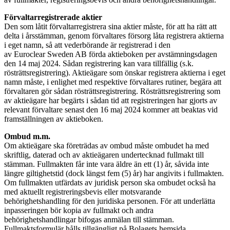
Förvaltarregistrerade aktier
Den som låtit förvaltarregistrera sina aktier måste, för att ha rätt att
delta i årsstämman, genom förvaltares försorg låta registrera aktierna
i eget namn, så att vederbörande är registrerad i den
av Euroclear Sweden AB förda aktieboken per avstämningsdagen
den 14 maj 2024. Sådan registrering kan vara tillfällig (s.k.
rösträttsregistrering). Aktieägare som önskar registrera aktierna i eget
namn måste, i enlighet med respektive förvaltares rutiner, begära att
förvaltaren gör sådan rösträttsregistrering. Rösträttsregistrering som
av aktieägare har begärts i sådan tid att registreringen har gjorts av
relevant förvaltare senast den 16 maj 2024 kommer att beaktas vid
framställningen av aktieboken.
Ombud m.m.
Om aktieägare ska företrädas av ombud måste ombudet ha med
skriftlig, daterad och av aktieägaren undertecknad fullmakt till
stämman. Fullmakten får inte vara äldre än ett (1) år, såvida inte
längre giltighetstid (dock längst fem (5) år) har angivits i fullmakten.
Om fullmakten utfärdats av juridisk person ska ombudet också ha
med aktuellt registreringsbevis eller motsvarande
behörighetshandling för den juridiska personen. För att underlätta
inpasseringen bör kopia av fullmakt och andra
behörighetshandlingar bifogas anmälan till stämman.
Fullmaktsformulär hålls tillgängligt på Bolagets hemsida