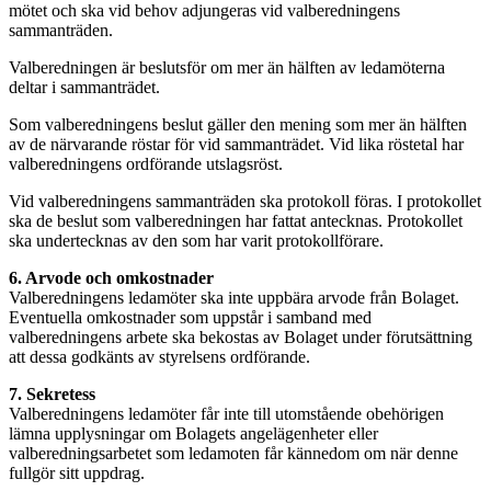
mötet och ska vid behov adjungeras vid valberedningens
sammanträden.
Valberedningen är beslutsför om mer än hälften av ledamöterna
deltar i sammanträdet.
Som valberedningens beslut gäller den mening som mer än hälften
av de närvarande röstar för vid sammanträdet. Vid lika röstetal har
valberedningens ordförande utslagsröst.
Vid valberedningens sammanträden ska protokoll föras. I protokollet
ska de beslut som valberedningen har fattat antecknas. Protokollet
ska undertecknas av den som har varit protokollförare.
6. Arvode och omkostnader
Valberedningens ledamöter ska inte uppbära arvode från Bolaget.
Eventuella omkostnader som uppstår i samband med
valberedningens arbete ska bekostas av Bolaget under förutsättning
att dessa godkänts av styrelsens ordförande.
7. Sekretess
Valberedningens ledamöter får inte till utomstående obehörigen
lämna upplysningar om Bolagets angelägenheter eller
valberedningsarbetet som ledamoten får kännedom om när denne
fullgör sitt uppdrag.