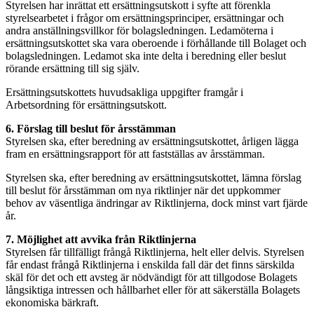
Styrelsen har inrättat ett ersättningsutskott i syfte att förenkla
styrelsearbetet i frågor om ersättningsprinciper, ersättningar och
andra anställningsvillkor för bolagsledningen. Ledamöterna i
ersättningsutskottet ska vara oberoende i förhållande till Bolaget och
bolagsledningen. Ledamot ska inte delta i beredning eller beslut
rörande ersättning till sig själv.
Ersättningsutskottets huvudsakliga uppgifter framgår i
Arbetsordning för ersättningsutskott.
6. Förslag till beslut för årsstämman
Styrelsen ska, efter beredning av ersättningsutskottet, årligen lägga
fram en ersättningsrapport för att fastställas av årsstämman.
Styrelsen ska, efter beredning av ersättningsutskottet, lämna förslag
till beslut för årsstämman om nya riktlinjer när det uppkommer
behov av väsentliga ändringar av Riktlinjerna, dock minst vart fjärde
år.
7. Möjlighet att avvika från Riktlinjerna
Styrelsen får tillfälligt frångå Riktlinjerna, helt eller delvis. Styrelsen
får endast frångå Riktlinjerna i enskilda fall där det finns särskilda
skäl för det och ett avsteg är nödvändigt för att tillgodose Bolagets
långsiktiga intressen och hållbarhet eller för att säkerställa Bolagets
ekonomiska bärkraft.