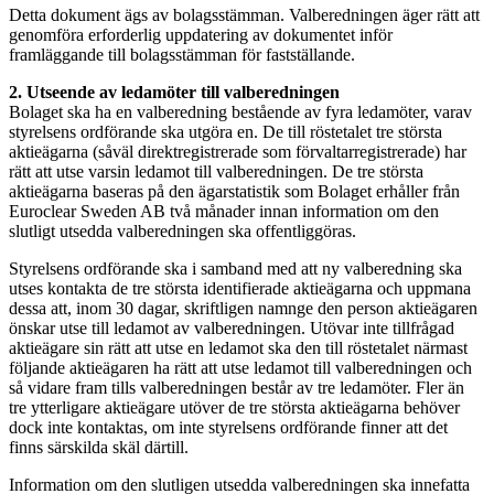
Detta dokument ägs av bolagsstämman. Valberedningen äger rätt att
genomföra erforderlig uppdatering av dokumentet inför
framläggande till bolagsstämman för fastställande.
2. Utseende av ledamöter till valberedningen
Bolaget ska ha en valberedning bestående av fyra ledamöter, varav
styrelsens ordförande ska utgöra en. De till röstetalet tre största
aktieägarna (såväl direktregistrerade som förvaltarregistrerade) har
rätt att utse varsin ledamot till valberedningen. De tre största
aktieägarna baseras på den ägarstatistik som Bolaget erhåller från
Euroclear Sweden AB två månader innan information om den
slutligt utsedda valberedningen ska offentliggöras.
Styrelsens ordförande ska i samband med att ny valberedning ska
utses kontakta de tre största identifierade aktieägarna och uppmana
dessa att, inom 30 dagar, skriftligen namnge den person aktieägaren
önskar utse till ledamot av valberedningen. Utövar inte tillfrågad
aktieägare sin rätt att utse en ledamot ska den till röstetalet närmast
följande aktieägaren ha rätt att utse ledamot till valberedningen och
så vidare fram tills valberedningen består av tre ledamöter. Fler än
tre ytterligare aktieägare utöver de tre största aktieägarna behöver
dock inte kontaktas, om inte styrelsens ordförande finner att det
finns särskilda skäl därtill.
Information om den slutligen utsedda valberedningen ska innefatta