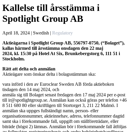
Kallelse till årsstämma i
Spotlight Group AB
April 18, 2024 |
Swedish |
Regulatory
Aktieägarna i Spotlight Group AB, 556797-0750, (“Bolaget”),
kallas härmed till årsstämma onsdagen den 22 maj
2024,
kl.
15:30
på
Hotel At Six, Brunkebergstorg 6, 111 51 i
Stockholm
.
Rätt att delta och anmälan
Aktieägare som önskar delta i bolagsstämman ska:
vara införd i den av Euroclear Sweden AB förda aktieboken
tisdagen den 14 maj 2024, och
anmäla sig till Bolaget senast fredagen den 17 maj 2024 per e-post
till ir@spotlightgroup.se. Anmälan kan också göras per telefon +46
8 511 680 80 eller skriftligen till Stortorget 3, 211 22 Malmö. I
anmälan ska uppges fullständigt namn, person- eller
organisationsnummer, aktieinnehav, adress, telefonnummer dagtid
samt ska i förekommande fall, uppgift om ställföreträdare, eller
biträde (högst 2) lämnas. Anmälan bör i förekommande fall åtföljas
av fullmakter, registreringsbevis och andra behörighetshandlingar.