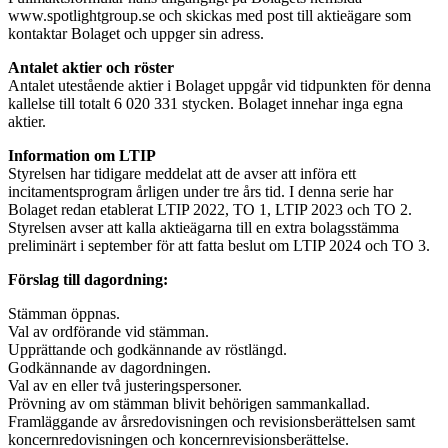
www.spotlightgroup.se och skickas med post till aktieägare som
kontaktar Bolaget och uppger sin adress.
Antalet aktier och röster
Antalet utestående aktier i Bolaget uppgår vid tidpunkten för denna
kallelse till totalt 6 020 331 stycken. Bolaget innehar inga egna
aktier.
Information om LTIP
Styrelsen har tidigare meddelat att de avser att införa ett
incitamentsprogram årligen under tre års tid. I denna serie har
Bolaget redan etablerat LTIP 2022, TO 1, LTIP 2023 och TO 2.
Styrelsen avser att kalla aktieägarna till en extra bolagsstämma
preliminärt i september för att fatta beslut om LTIP 2024 och TO 3.
Förslag till dagordning:
Stämman öppnas.
Val av ordförande vid stämman.
Upprättande och godkännande av röstlängd.
Godkännande av dagordningen.
Val av en eller två justeringspersoner.
Prövning av om stämman blivit behörigen sammankallad.
Framläggande av årsredovisningen och revisionsberättelsen samt
koncernredovisningen och koncernrevisionsberättelse.