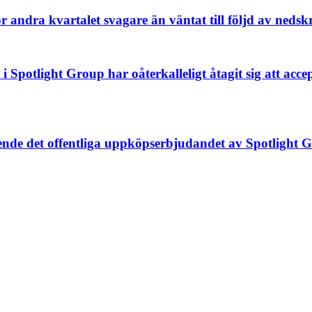
r andra kvartalet svagare än väntat till följd av nedsk
 Spotlight Group har oåterkalleligt åtagit sig att acc
nde det offentliga uppköpserbjudandet av Spotlight 