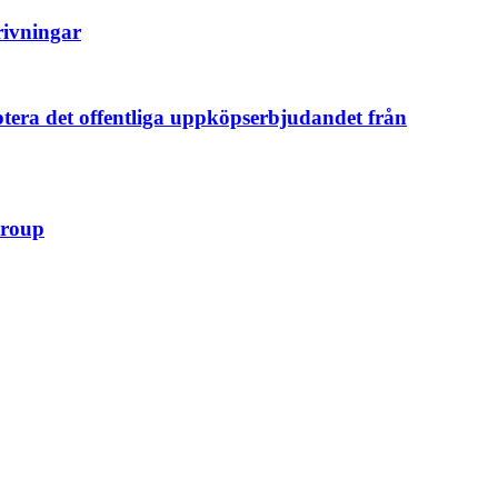
rivningar
eptera det offentliga uppköpserbjudandet från
Group