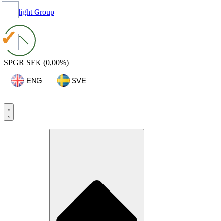
Spotlight Group
SPGR
SEK
(0,00%)
ENG
SVE