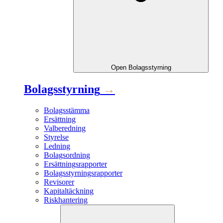
Open
Bolagsstyrning
Bolagsstyrning
→
Bolagsstämma
Ersättning
Valberedning
Styrelse
Ledning
Bolagsordning
Ersättningsrapporter
Bolagsstyrningsrapporter
Revisorer
Kapitaltäckning
Riskhantering