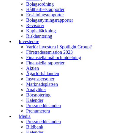
Bolagsordning
Hållbarhetsrapporter
Ersättningsrapporter
Bolagsstyrningsrapporter
Revisorer
Kapitaltäckning
Riskhantering
Investerare
Varför investera i Spotlight Group?
Företrädesemission 2023
Finansiella mål och utdelning
Finansiella rapporter
Aktien
Ägarförhållanden
Insynspersoner
Marknadsplatsen
Analytiker
Börsnotering
Kalender
Pressmeddelanden
Prenumerera
Media
Pressmeddelanden
Bildbank
Kalender