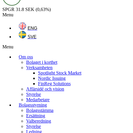
SPGR
31.8 SEK
(0,63%)
Menu
ENG
SVE
Menu
Om oss
Bolaget i korthet
Verksamheten
Spotlight Stock Market
Nordic Issuing
FinReg Solutions
Affärsidé och vision
Styrelse
Medarbetare
Bolagsstyrning
Bolagsstämma
Ersättning
Valberedning
Styrelse
Ledning