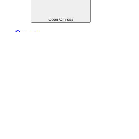
Open
Om oss
Om oss
→
Bolaget i korthet
Verksamheten
Spotlight Stock Market
Nordic Issuing
FinReg Solutions
Affärsidé och vision
Styrelse
Medarbetare