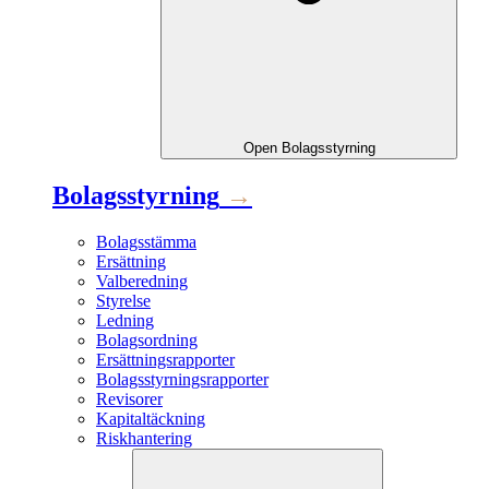
Open
Bolagsstyrning
Bolagsstyrning
→
Bolagsstämma
Ersättning
Valberedning
Styrelse
Ledning
Bolagsordning
Ersättningsrapporter
Bolagsstyrningsrapporter
Revisorer
Kapitaltäckning
Riskhantering