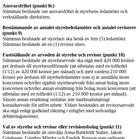
Ansvarsfrihet (punkt 8c)
Stämman beslutade om ansvarsfrihet åt styrelsens ledamöter och
verkställande direktören.
Bestämmande av antalet styrelseledamöter och antalet revisorer
(punkt 9)
Stämman beslutade att styrelsen ska bestå av fem (5) ledamöter.
Stämman beslutade att en (1) revisor utses.
Fastställande av arvoden åt styrelse och revisor (punkt 10)
Stämman beslutade att styrelsearvode ska utgå med 420 000 kronor
per årsbasis till styrelseordförande (att utbetalas med en tolftedel
(1/12) av 420 000 kronor per månad) och med vardera 210 000
kronor per årsbasis till styrelseledamöter som ej är anställda inom
koncernen och/eller uppbär styrelsearvode från annat bolag inom
koncernen och/eller annan ersättning från bolag inom koncernen (att
utbetalas med en tolftedel (1/12) av 210 000 kronor per månad).
Såsom annan ersättning omfattas inte marknadsmässigt
konsultarvode för utfört arbete. Vidare beslutades att revisorsarvode
ska utgå enligt godkänd räkning i enlighet med sedvanliga
debiteringsnormer.
Val av styrelse och revisor eller revisionsbolag (punkt 11)
Stämman beslutade att omvälja Anna Barkfeldt Stahre, Jakob
Grinbaum, Günther Mårder och Fredrik Persson som ordinarie