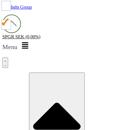
Spotlight Group
SPGR
SEK
(0,00%)
Menu