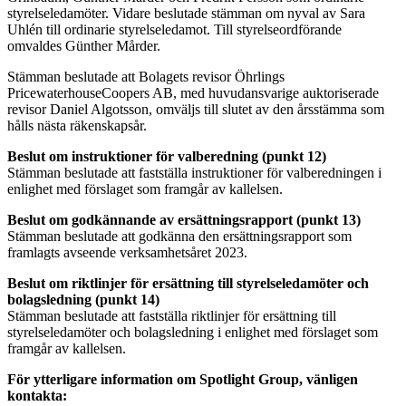
styrelseledamöter. Vidare beslutade stämman om nyval av Sara
Uhlén till ordinarie styrelseledamot. Till styrelseordförande
omvaldes Günther Mårder.
Stämman beslutade att Bolagets revisor Öhrlings
PricewaterhouseCoopers AB, med huvudansvarige auktoriserade
revisor Daniel Algotsson, omväljs till slutet av den årsstämma som
hålls nästa räkenskapsår.
Beslut om instruktioner för valberedning (punkt 12)
Stämman beslutade att fastställa instruktioner för valberedningen i
enlighet med förslaget som framgår av kallelsen.
Beslut om
godkännande av ersättningsrapport (punkt 13)
Stämman beslutade att godkänna den ersättningsrapport som
framlagts avseende verksamhetsåret 2023.
Beslut om riktlinjer för ersättning till styrelseledamöter och
bolagsledning (punkt 14)
Stämman beslutade att fastställa riktlinjer för ersättning till
styrelseledamöter och bolagsledning i enlighet med förslaget som
framgår av kallelsen.
För ytterligare information om Spotlight Group, vänligen
kontakta: