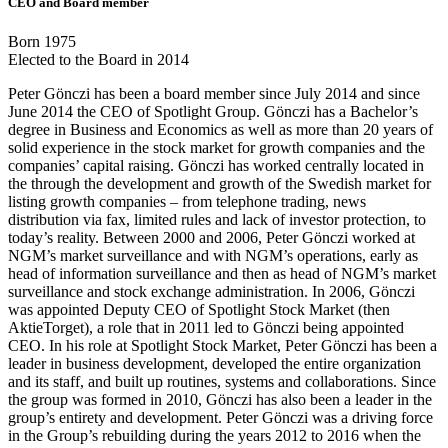
CEO and Board member
Born 1975
Elected to the Board in 2014
Peter Gönczi has been a board member since July 2014 and since
June 2014 the CEO of Spotlight Group. Gönczi has a Bachelor’s
degree in Business and Economics as well as more than 20 years of
solid experience in the stock market for growth companies and the
companies’ capital raising. Gönczi has worked centrally located in
the through the development and growth of the Swedish market for
listing growth companies – from telephone trading, news
distribution via fax, limited rules and lack of investor protection, to
today’s reality. Between 2000 and 2006, Peter Gönczi worked at
NGM’s market surveillance and with NGM’s operations, early as
head of information surveillance and then as head of NGM’s market
surveillance and stock exchange administration. In 2006, Gönczi
was appointed Deputy CEO of Spotlight Stock Market (then
AktieTorget), a role that in 2011 led to Gönczi being appointed
CEO. In his role at Spotlight Stock Market, Peter Gönczi has been a
leader in business development, developed the entire organization
and its staff, and built up routines, systems and collaborations. Since
the group was formed in 2010, Gönczi has also been a leader in the
group’s entirety and development. Peter Gönczi was a driving force
in the Group’s rebuilding during the years 2012 to 2016 when the