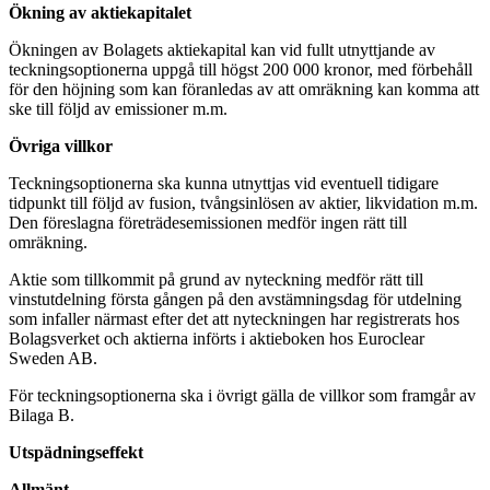
Ökning av aktiekapitalet
Ökningen av Bolagets aktiekapital kan vid fullt utnyttjande av
teckningsoptionerna uppgå till högst 200 000 kronor, med förbehåll
för den höjning som kan föranledas av att omräkning kan komma att
ske till följd av emissioner m.m.
Övriga villkor
Teckningsoptionerna ska kunna utnyttjas vid eventuell tidigare
tidpunkt till följd av fusion, tvångsinlösen av aktier, likvidation m.m.
Den föreslagna företrädesemissionen medför ingen rätt till
omräkning.
Aktie som tillkommit på grund av nyteckning medför rätt till
vinstutdelning första gången på den avstämningsdag för utdelning
som infaller närmast efter det att nyteckningen har registrerats hos
Bolagsverket och aktierna införts i aktieboken hos Euroclear
Sweden AB.
För teckningsoptionerna ska i övrigt gälla de villkor som framgår av
Bilaga B.
Utspädningseffekt
Allmänt