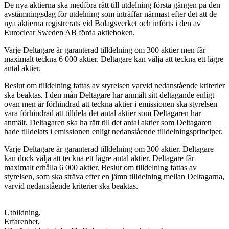
De nya aktierna ska medföra rätt till utdelning första gången på den
avstämningsdag för utdelning som inträffar närmast efter det att de
nya aktierna registrerats vid Bolagsverket och införts i den av
Euroclear Sweden AB förda aktieboken.
Varje Deltagare är garanterad tilldelning om 300 aktier men får
maximalt teckna 6 000 aktier. Deltagare kan välja att teckna ett lägre
antal aktier.
Beslut om tilldelning fattas av styrelsen varvid nedanstående kriterier
ska beaktas. I den mån Deltagare har anmält sitt deltagande enligt
ovan men är förhindrad att teckna aktier i emissionen ska styrelsen
vara förhindrad att tilldela det antal aktier som Deltagaren har
anmält. Deltagaren ska ha rätt till det antal aktier som Deltagaren
hade tilldelats i emissionen enligt nedanstående tilldelningsprinciper.
Varje Deltagare är garanterad tilldelning om 300 aktier. Deltagare
kan dock välja att teckna ett lägre antal aktier. Deltagare får
maximalt erhålla 6 000 aktier. Beslut om tilldelning fattas av
styrelsen, som ska sträva efter en jämn tilldelning mellan Deltagarna,
varvid nedanstående kriterier ska beaktas.
Utbildning,
Erfarenhet,