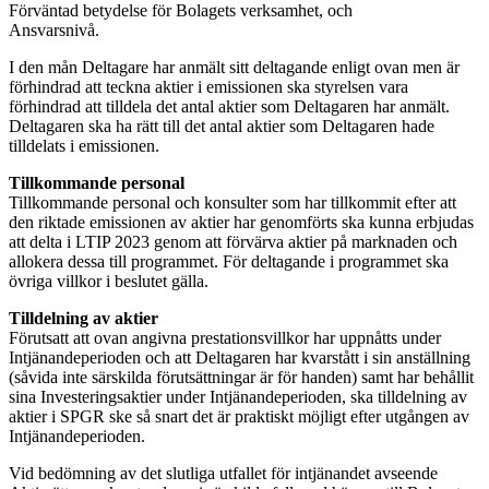
Förväntad betydelse för Bolagets verksamhet, och
Ansvarsnivå.
I den mån Deltagare har anmält sitt deltagande enligt ovan men är
förhindrad att teckna aktier i emissionen ska styrelsen vara
förhindrad att tilldela det antal aktier som Deltagaren har anmält.
Deltagaren ska ha rätt till det antal aktier som Deltagaren hade
tilldelats i emissionen.
Tillkommande personal
Tillkommande personal och konsulter som har tillkommit efter att
den riktade emissionen av aktier har genomförts ska kunna erbjudas
att delta i LTIP 2023 genom att förvärva aktier på marknaden och
allokera dessa till programmet. För deltagande i programmet ska
övriga villkor i beslutet gälla.
Tilldelning av aktier
Förutsatt att ovan angivna prestationsvillkor har uppnåtts under
Intjänandeperioden och att Deltagaren har kvarstått i sin anställning
(såvida inte särskilda förutsättningar är för handen) samt har behållit
sina Investeringsaktier under Intjänandeperioden, ska tilldelning av
aktier i SPGR ske så snart det är praktiskt möjligt efter utgången av
Intjänandeperioden.
Vid bedömning av det slutliga utfallet för intjänandet avseende