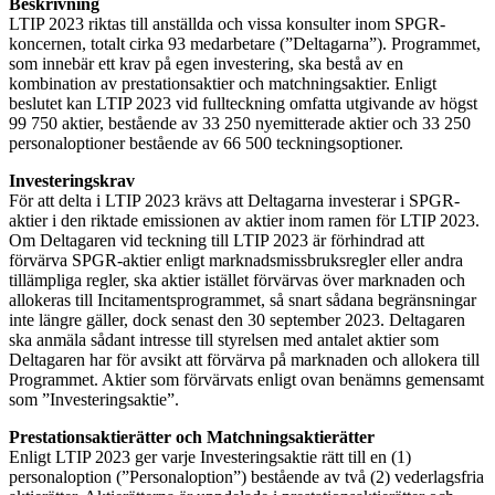
Beskrivning
LTIP 2023 riktas till anställda och vissa konsulter inom SPGR-
koncernen, totalt cirka 93 medarbetare (”Deltagarna”). Programmet,
som innebär ett krav på egen investering, ska bestå av en
kombination av prestationsaktier och matchningsaktier. Enligt
beslutet kan LTIP 2023 vid fullteckning omfatta utgivande av högst
99 750 aktier, bestående av 33 250 nyemitterade aktier och 33 250
personaloptioner bestående av 66 500 teckningsoptioner.
Investeringskrav
För att delta i LTIP 2023 krävs att Deltagarna investerar i SPGR-
aktier i den riktade emissionen av aktier inom ramen för LTIP 2023.
Om Deltagaren vid teckning till LTIP 2023 är förhindrad att
förvärva SPGR-aktier enligt marknadsmissbruksregler eller andra
tillämpliga regler, ska aktier istället förvärvas över marknaden och
allokeras till Incitamentsprogrammet, så snart sådana begränsningar
inte längre gäller, dock senast den 30 september 2023. Deltagaren
ska anmäla sådant intresse till styrelsen med antalet aktier som
Deltagaren har för avsikt att förvärva på marknaden och allokera till
Programmet. Aktier som förvärvats enligt ovan benämns gemensamt
som ”Investeringsaktie”.
Prestationsaktierätter och Matchningsaktierätter
Enligt LTIP 2023 ger varje Investeringsaktie rätt till en (1)
personaloption (”Personaloption”) bestående av två (2) vederlagsfria