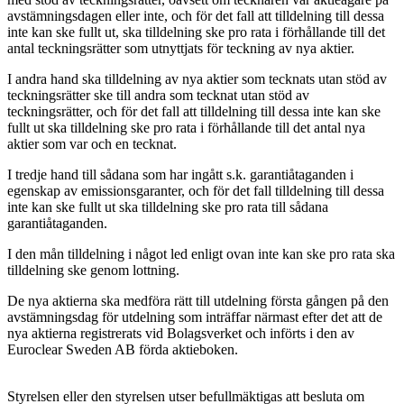
avstämningsdagen eller inte, och för det fall att tilldelning till dessa
inte kan ske fullt ut, ska tilldelning ske pro rata i förhållande till det
antal teckningsrätter som utnyttjats för teckning av nya aktier.
I andra hand ska tilldelning av nya aktier som tecknats utan stöd av
teckningsrätter ske till andra som tecknat utan stöd av
teckningsrätter, och för det fall att tilldelning till dessa inte kan ske
fullt ut ska tilldelning ske pro rata i förhållande till det antal nya
aktier som var och en tecknat.
I tredje hand till sådana som har ingått s.k. garantiåtaganden i
egenskap av emissionsgaranter, och för det fall tilldelning till dessa
inte kan ske fullt ut ska tilldelning ske pro rata till sådana
garantiåtaganden.
I den mån tilldelning i något led enligt ovan inte kan ske pro rata ska
tilldelning ske genom lottning.
De nya aktierna ska medföra rätt till utdelning första gången på den
avstämningsdag för utdelning som inträffar närmast efter det att de
nya aktierna registrerats vid Bolagsverket och införts i den av
Euroclear Sweden AB förda aktieboken.
Styrelsen eller den styrelsen utser befullmäktigas att besluta om