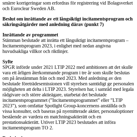
smärre korrigeringar som erfordras för registrering vid Bolagsverket
och Euroclear Sweden AB.
Beslut om inrättande av ett långsiktigt incitamentsprogram och
säkringsåtgärder med anledning därav (punkt 7)
Inrättande av programmet
Stämman beslutade att inrätta ett långsiktigt incitamentsprogram –
Incitamentsprogram 2023, i enlighet med nedan angivna
huvudsakliga villkor och riktlinjer.
Syfte
SPGR införde under 2021 LTIP 2022 med ambitionen att det skulle
vara ett årligen återkommande program i tre år som skulle beslutas
om på årsstämman från och med 2023. Med anledning av den
beslutade företrädesemissionen vill styrelsen samtidigt ge personalen
möjligheten att delta i LTIP 2023. Styrelsen har, i samråd med legala
rådgivare och större aktieägare, utarbetat det beslutade
incitamentsprogrammet (”Incitamentsprogrammet” eller ”LTIP
2023”), som omfattar Spotlight Group-koncernens anställda och
vissa konsulter, och baseras på nyemitterade aktier, personaloptioner
bestående av vardera en matchningsaktierätt och en
prestationsaktierätt. Utöver LTIP 2023 beslutades att införa
incitamentsprogram TO 2.