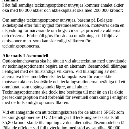
I det fall samtliga teckningsoptioner utnyttjas kommer antalet aktier
öka med 80 000 aktier och aktiekapitalet öka med 200 000 kronor;
Om samtliga teckningsoptioner utnyttjas, baserat på Bolagets
aktiekapital efter fullt nyttjad företrädesemission, motsvarar detta en
utspädning för närvarande om högst cirka 1,3 procent av aktierna
och rösterna. Förbehåll görs för sådana omräkningar till följd av
emissioner m.m. som kan ske enligt villkoren för
teckningsoptionerna.
Alternativ Lösenmodell
Optionsinnehavarna ska ha rätt att vid aktieteckning med utnyttjande
av teckningsoptionerna begära att en alternativ lösenmodell tillämpas
i enlighet med de fullständiga villkoren. Vid tillämpning av den
alternativa lösenmodellen ska teckningskursen för varje aktie
motsvara aktiens kvotvärde och teckningsoptionerna berättiga till ett
omräknat, som utgångspunkt lägre, antal aktier.
Teckningsoptionerna ska dock inte berättiga till mer än en (1) aktie
per teckningsoption med förbehåll för eventuell omräkning i enlighet
med de fullständiga optionsvillkoren.
Vid ett antagande om att teckningskursen för de aktier i SPGR som
teckningsoptioner av TO 2 berättigar till teckning av fastställs till
35,80 kronor skulle tillämpning av den alternativa lösenmodellen få
följande effekter vid full nyteckning med stöd av samtliga 80 000