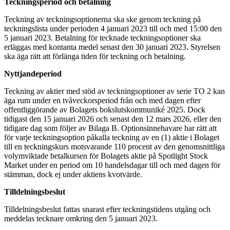
Teckningsperiod och betalning
Teckning av teckningsoptionerna ska ske genom teckning på
teckningslista under perioden 4 januari 2023 till och med 15:00 den
5 januari 2023. Betalning för tecknade teckningsoptioner ska
erläggas med kontanta medel senast den 30 januari 2023. Styrelsen
ska äga rätt att förlänga tiden för teckning och betalning.
Nyttjandeperiod
Teckning av aktier med stöd av teckningsoptioner av serie TO 2 kan
äga rum under en tvåveckorsperiod från och med dagen efter
offentliggörande av Bolagets bokslutskommuniké 2025. Dock
tidigast den 15 januari 2026 och senast den 12 mars 2026, eller den
tidigare dag som följer av Bilaga B. Optionsinnehavare har rätt att
för varje teckningsoption påkalla teckning av en (1) aktie i Bolaget
till en teckningskurs motsvarande 110 procent av den genomsnittliga
volymviktade betalkursen för Bolagets aktie på Spotlight Stock
Market under en period om 10 handelsdagar till och med dagen för
stämman, dock ej under aktiens kvotvärde.
Tilldelningsbeslut
Tilldelningsbeslut fattas snarast efter teckningstidens utgång och
meddelas tecknare omkring den 5 januari 2023.