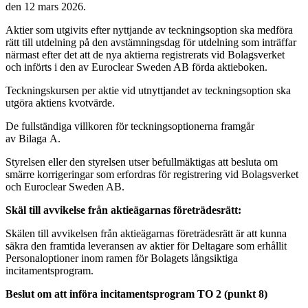
den 12 mars 2026.
Aktier som utgivits efter nyttjande av teckningsoption ska medföra
rätt till utdelning på den avstämningsdag för utdelning som inträffar
närmast efter det att de nya aktierna registrerats vid Bolagsverket
och införts i den av Euroclear Sweden AB förda aktieboken.
Teckningskursen per aktie vid utnyttjandet av teckningsoption ska
utgöra aktiens kvotvärde.
De fullständiga villkoren för teckningsoptionerna framgår
av Bilaga A.
Styrelsen eller den styrelsen utser befullmäktigas att besluta om
smärre korrigeringar som erfordras för registrering vid Bolagsverket
och Euroclear Sweden AB.
Skäl till avvikelse från aktieägarnas företrädesrätt:
Skälen till avvikelsen från aktieägarnas företrädesrätt är att kunna
säkra den framtida leveransen av aktier för Deltagare som erhållit
Personaloptioner inom ramen för Bolagets långsiktiga
incitamentsprogram.
Beslut om att införa incitamentsprogram TO 2 (punkt 8)