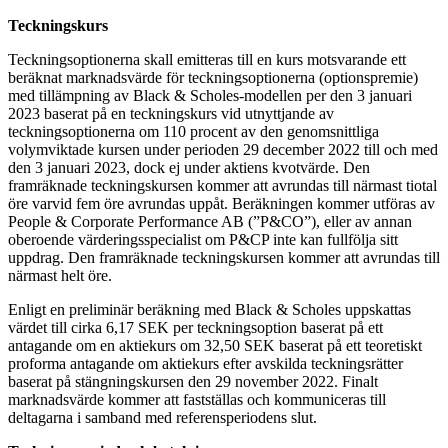
Teckningskurs
Teckningsoptionerna skall emitteras till en kurs motsvarande ett
beräknat marknadsvärde för teckningsoptionerna (optionspremie)
med tillämpning av Black & Scholes-modellen per den 3 januari
2023 baserat på en teckningskurs vid utnyttjande av
teckningsoptionerna om 110 procent av den genomsnittliga
volymviktade kursen under perioden 29 december 2022 till och med
den 3 januari 2023, dock ej under aktiens kvotvärde. Den
framräknade teckningskursen kommer att avrundas till närmast tiotal
öre varvid fem öre avrundas uppåt. Beräkningen kommer utföras av
People & Corporate Performance AB (”P&CO”), eller av annan
oberoende värderingsspecialist om P&CP inte kan fullfölja sitt
uppdrag. Den framräknade teckningskursen kommer att avrundas till
närmast helt öre.
Enligt en preliminär beräkning med Black & Scholes uppskattas
värdet till cirka 6,17 SEK per teckningsoption baserat på ett
antagande om en aktiekurs om 32,50 SEK baserat på ett teoretiskt
proforma antagande om aktiekurs efter avskilda teckningsrätter
baserat på stängningskursen den 29 november 2022. Finalt
marknadsvärde kommer att fastställas och kommuniceras till
deltagarna i samband med referensperiodens slut.