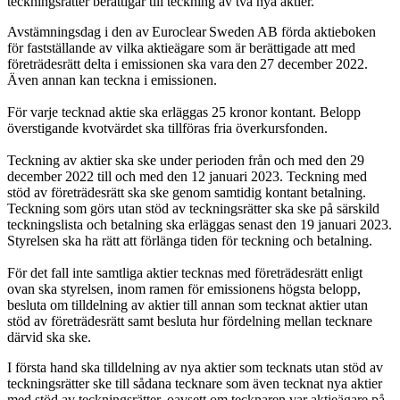
teckningsrätter berättigar till teckning av två nya aktier.
Avstämningsdag i den av Euroclear Sweden AB förda aktieboken
för fastställande av vilka aktieägare som är berättigade att med
företrädesrätt delta i emissionen ska vara den 27 december 2022.
Även annan kan teckna i emissionen.
För varje tecknad aktie ska erläggas 25 kronor kontant. Belopp
överstigande kvotvärdet ska tillföras fria överkursfonden.
Teckning av aktier ska ske under perioden från och med den 29
december 2022 till och med den 12 januari 2023. Teckning med
stöd av företrädesrätt ska ske genom samtidig kontant betalning.
Teckning som görs utan stöd av teckningsrätter ska ske på särskild
teckningslista och betalning ska erläggas senast den 19 januari 2023.
Styrelsen ska ha rätt att förlänga tiden för teckning och betalning.
För det fall inte samtliga aktier tecknas med företrädesrätt enligt
ovan ska styrelsen, inom ramen för emissionens högsta belopp,
besluta om tilldelning av aktier till annan som tecknat aktier utan
stöd av företrädesrätt samt besluta hur fördelning mellan tecknare
därvid ska ske.
I första hand ska tilldelning av nya aktier som tecknats utan stöd av
teckningsrätter ske till sådana tecknare som även tecknat nya aktier
med stöd av teckningsrätter, oavsett om tecknaren var aktieägare på