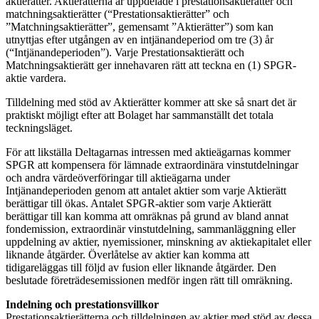
aktierätter. Aktierätterna är uppdelade i prestationsaktierätter och
matchningsaktierätter (“Prestationsaktierätter” och
”Matchningsaktierätter”, gemensamt ”Aktierätter”) som kan
utnyttjas efter utgången av en intjänandeperiod om tre (3) år
(“Intjänandeperioden”). Varje Prestationsaktierätt och
Matchningsaktierätt ger innehavaren rätt att teckna en (1) SPGR-
aktie vardera.
Tilldelning med stöd av Aktierätter kommer att ske så snart det är
praktiskt möjligt efter att Bolaget har sammanställt det totala
teckningsläget.
För att likställa Deltagarnas intressen med aktieägarnas kommer
SPGR att kompensera för lämnade extraordinära vinstutdelningar
och andra värdeöverföringar till aktieägarna under
Intjänandeperioden genom att antalet aktier som varje Aktierätt
berättigar till ökas. Antalet SPGR-aktier som varje Aktierätt
berättigar till kan komma att omräknas på grund av bland annat
fondemission, extraordinär vinstutdelning, sammanläggning eller
uppdelning av aktier, nyemissioner, minskning av aktiekapitalet eller
liknande åtgärder. Överlåtelse av aktier kan komma att
tidigareläggas till följd av fusion eller liknande åtgärder. Den
beslutade företrädesemissionen medför ingen rätt till omräkning.
Indelning och prestationsvillkor
Prestationsaktierätterna och tilldelningen av aktier med stöd av dessa