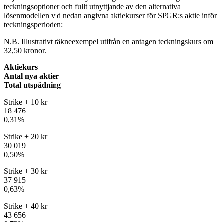
teckningsoptioner och fullt utnyttjande av den alternativa
lösenmodellen vid nedan angivna aktiekurser för SPGR:s aktie inför
teckningsperioden:
N.B. Illustrativt räkneexempel utifrån en antagen teckningskurs om
32,50 kronor.
Aktiekurs
Antal nya aktier
Total utspädning
Strike + 10 kr
18 476
0,31%
Strike + 20 kr
30 019
0,50%
Strike + 30 kr
37 915
0,63%
Strike + 40 kr
43 656