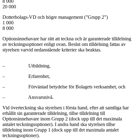
8 000
20 000
Dotterbolags-VD och högre management (”Grupp 2”)
1 000
8 000
Optionsinnehavare har rätt att teckna och är garanterade tilldelning
av teckningsoptioner enligt ovan. Beslut om tilldelning fattas av
styrelsen varvid nedanstående kriterier ska beaktas.
– Utbildning,
– Erfarenhet,
– Förväntad betydelse för Bolagets verksamhet, och
– Ansvarsnivå.
Vid överteckning ska styrelsen i första hand, efter att samtliga har
erhållit sin garanterade tilldelning, tillse tilldelning till
Optionsinnehavare inom Grupp 2 (dock upp till det maximala
antalet teckningsoptioner). I andra hand ska styrelsen tillse
tilldelning inom Grupp 1 (dock upp till det maximala antalet
teckningsoptioner).