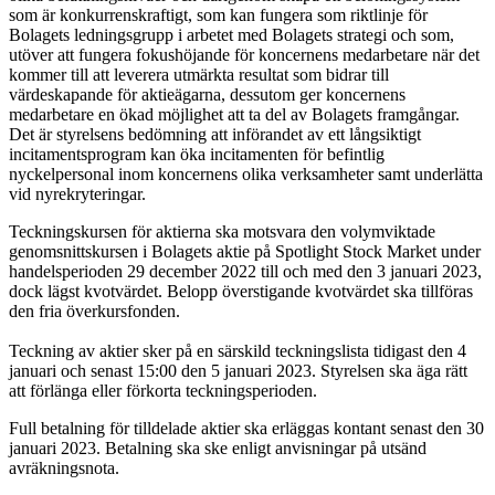
som är konkurrenskraftigt, som kan fungera som riktlinje för
Bolagets ledningsgrupp i arbetet med Bolagets strategi och som,
utöver att fungera fokushöjande för koncernens medarbetare när det
kommer till att leverera utmärkta resultat som bidrar till
värdeskapande för aktieägarna, dessutom ger koncernens
medarbetare en ökad möjlighet att ta del av Bolagets framgångar.
Det är styrelsens bedömning att införandet av ett långsiktigt
incitamentsprogram kan öka incitamenten för befintlig
nyckelpersonal inom koncernens olika verksamheter samt underlätta
vid nyrekryteringar.
Teckningskursen för aktierna ska motsvara den volymviktade
genomsnittskursen i Bolagets aktie på Spotlight Stock Market under
handelsperioden 29 december 2022 till och med den 3 januari 2023,
dock lägst kvotvärdet. Belopp överstigande kvotvärdet ska tillföras
den fria överkursfonden.
Teckning av aktier sker på en särskild teckningslista tidigast den 4
januari och senast 15:00 den 5 januari 2023. Styrelsen ska äga rätt
att förlänga eller förkorta teckningsperioden.
Full betalning för tilldelade aktier ska erläggas kontant senast den 30
januari 2023. Betalning ska ske enligt anvisningar på utsänd
avräkningsnota.