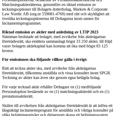
Matchningsaktierätterna, genomförs en riktad emission av
teckningsoptioner till Bolagets dotterbolag, Markets & Corporate
Law Nordic AB (org.nr 559081-4769) med rätt och skyldighet att
överlåta teckningsoptionerna till Deltagarna inom ramen för
Incitamentsprogrammet.
Riktad emission av aktier med anledning av LTIP 2023
Stämman beslutade att bolaget, med avvikelse från aktieägarnas
företrädesrätt, ska emittera sammanlagt högst 33 250 aktier, till följd
varav bolagets aktiekapital kan komma att öka med högst 83 125
kronor.
För emissionen ska följande villkor gälla i övrigt:
Rätt att teckna aktier ska, med avvikelse från aktieägarnas
företrädesrätt, tillkomma anställda och vissa konsulter inom SPGR.
Teckning av aktier kan även ske genom egna helägda bolag.
För varje tecknad aktie erhåller Deltagare en (1) medföljande
Personaloption bestående av en (1) matchningsaktierätt och en (1)
prestationsaktierätt.
Skälen till avvikelsen från aktieägarnas företrädesrätt är att införa ett
långsiktigt incitamentsprogram för anställda och viktiga konsulter på
olika befattningsnivåer och därigenom skapa ett belöningssystem