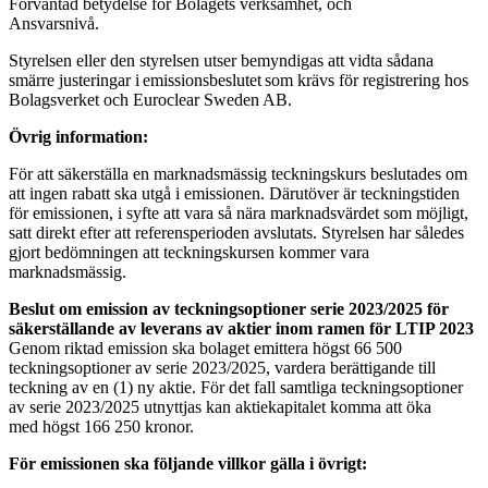
Förväntad betydelse för Bolagets verksamhet, och
Ansvarsnivå.
Styrelsen eller den styrelsen utser bemyndigas att vidta sådana
smärre justeringar i emissionsbeslutet som krävs för registrering hos
Bolagsverket och Euroclear Sweden AB.
Övrig information:
För att säkerställa en marknadsmässig teckningskurs beslutades om
att ingen rabatt ska utgå i emissionen. Därutöver är teckningstiden
för emissionen, i syfte att vara så nära marknadsvärdet som möjligt,
satt direkt efter att referensperioden avslutats. Styrelsen har således
gjort bedömningen att teckningskursen kommer vara
marknadsmässig.
Beslut om emission av teckningsoptioner serie 2023/2025 för
säkerställande av leverans av aktier inom ramen för LTIP 2023
Genom riktad emission ska bolaget emittera högst 66 500
teckningsoptioner av serie 2023/2025, vardera berättigande till
teckning av en (1) ny aktie. För det fall samtliga teckningsoptioner
av serie 2023/2025 utnyttjas kan aktiekapitalet komma att öka
med högst 166 250 kronor.
För emissionen ska följande villkor gälla i övrigt: