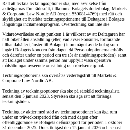
Rätt att teckna teckningsoptioner ska, med avvikelse från
aktieägarnas företrädesrätt, tillkomma Bolagets dotterbolag, Markets
& Corporate Law Nordic AB (org.nr. 559081-4769) med rätt och
skyldighet att överlåta teckningsoptionerna till Deltagare i Bolagets
långsiktiga incitamentsprogram. Överteckning kan inte ske.
Vidareöverlåtelse enligt punkten 1 är villkorat av att Deltagaren har
haft bibehållen anställning (eller, vad avser konsulter, fortfarande
tillhandahåller tjänster till Bolaget) inom något av de bolag som
ingår i Bolagets koncern från dagen då Personaloptionerna erhölls
och därefter under en period om tre (3) år (intjäningsperioden), samt
att Bolaget under samma period har uppfyllt vissa operativa
målsättningar avseende omsättning och rörelsemarginal.
Teckningsoptionerna ska överlåtas vederlagsfritt till Markets &
Corporate Law Nordic AB.
Teckning av teckningsoptioner ska ske på särskild teckningslista
senast den 5 januari 2023. Styrelsen ska äga rätt att förlänga
teckningstiden.
Teckning av aktier med stöd av teckningsoptioner kan äga rum
under en tvåveckorsperiod från och med dagen efter
offentliggörande av Bolagets delårsrapport för perioden 1 oktober –
31 december 2025. Dock tidigast den 15 januari 2026 och senast