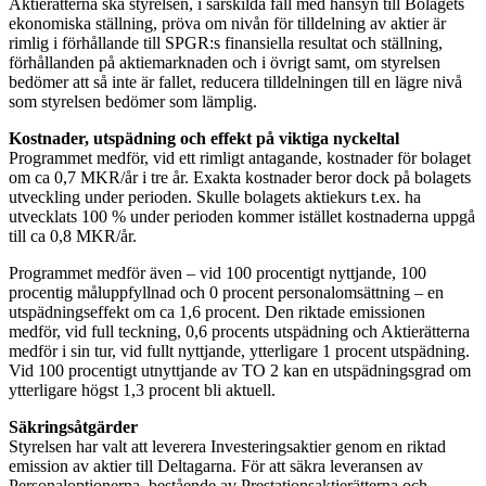
Aktierätterna ska styrelsen, i särskilda fall med hänsyn till Bolagets
ekonomiska ställning, pröva om nivån för tilldelning av aktier är
rimlig i förhållande till SPGR:s finansiella resultat och ställning,
förhållanden på aktiemarknaden och i övrigt samt, om styrelsen
bedömer att så inte är fallet, reducera tilldelningen till en lägre nivå
som styrelsen bedömer som lämplig.
Kostnader, utspädning och effekt på viktiga nyckeltal
Programmet medför, vid ett rimligt antagande, kostnader för bolaget
om ca 0,7 MKR/år i tre år. Exakta kostnader beror dock på bolagets
utveckling under perioden. Skulle bolagets aktiekurs t.ex. ha
utvecklats 100 % under perioden kommer istället kostnaderna uppgå
till ca 0,8 MKR/år.
Programmet medför även – vid 100 procentigt nyttjande, 100
procentig måluppfyllnad och 0 procent personalomsättning – en
utspädningseffekt om ca 1,6 procent. Den riktade emissionen
medför, vid full teckning, 0,6 procents utspädning och Aktierätterna
medför i sin tur, vid fullt nyttjande, ytterligare 1 procent utspädning.
Vid 100 procentigt utnyttjande av TO 2 kan en utspädningsgrad om
ytterligare högst 1,3 procent bli aktuell.
Säkringsåtgärder
Styrelsen har valt att leverera Investeringsaktier genom en riktad
emission av aktier till Deltagarna. För att säkra leveransen av
Personaloptionerna, bestående av Prestationsaktierätterna och