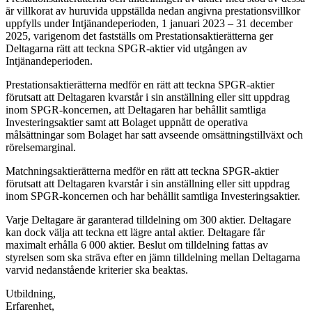
är villkorat av huruvida uppställda nedan angivna prestationsvillkor
uppfylls under Intjänandeperioden, 1 januari 2023 – 31 december
2025, varigenom det fastställs om Prestationsaktierätterna ger
Deltagarna rätt att teckna SPGR-aktier vid utgången av
Intjänandeperioden.
Prestationsaktierätterna medför en rätt att teckna SPGR-aktier
förutsatt att Deltagaren kvarstår i sin anställning eller sitt uppdrag
inom SPGR-koncernen, att Deltagaren har behållit samtliga
Investeringsaktier samt att Bolaget uppnått de operativa
målsättningar som Bolaget har satt avseende omsättningstillväxt och
rörelsemarginal.
Matchningsaktierätterna medför en rätt att teckna SPGR-aktier
förutsatt att Deltagaren kvarstår i sin anställning eller sitt uppdrag
inom SPGR-koncernen och har behållit samtliga Investeringsaktier.
Varje Deltagare är garanterad tilldelning om 300 aktier. Deltagare
kan dock välja att teckna ett lägre antal aktier. Deltagare får
maximalt erhålla 6 000 aktier. Beslut om tilldelning fattas av
styrelsen som ska sträva efter en jämn tilldelning mellan Deltagarna
varvid nedanstående kriterier ska beaktas.
Utbildning,
Erfarenhet,