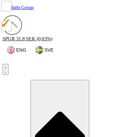
Spotlight Group
SPGR
31.8 SEK
(0,63%)
ENG
SVE