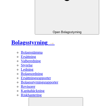
Open
Bolagsstyrning
Bolagsstyrning
→
Bolagsstämma
Ersättning
Valberedning
Styrelse
Ledning
Bolagsordning
Ersättningsrapporter
Bolagsstyrningsrapporter
Revisorer
Kapitaltäckning
Riskhantering