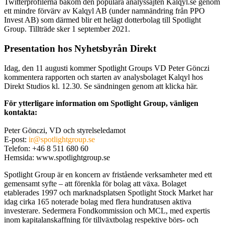
Twitterprofilerna bakom den populära analyssajten Kalqyl.se genom
ett mindre förvärv av Kalqyl AB (under namnändring från PPO
Invest AB) som därmed blir ett helägt dotterbolag till Spotlight
Group. Tillträde sker 1 september 2021.
Presentation hos Nyhetsbyrån Direkt
Idag, den 11 augusti kommer Spotlight Groups VD Peter Gönczi
kommentera rapporten och starten av analysbolaget Kalqyl hos
Direkt Studios kl. 12.30. Se sändningen genom att klicka här.
För ytterligare information om Spotlight Group, vänligen
kontakta:
Peter Gönczi, VD och styrelseledamot
E-post:
ir@spotlightgroup.se
Telefon: +46 8 511 680 60
Hemsida: www.spotlightgroup.se
Spotlight Group är en koncern av fristående verksamheter med ett
gemensamt syfte – att förenkla för bolag att växa. Bolaget
etablerades 1997 och marknadsplatsen Spotlight Stock Market har
idag cirka 165 noterade bolag med flera hundratusen aktiva
investerare. Sedermera Fondkommission och MCL, med expertis
inom kapitalanskaffning för tillväxtbolag respektive börs- och