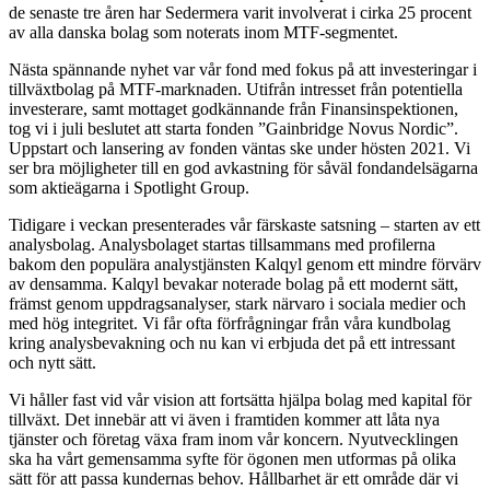
de senaste tre åren har Sedermera varit involverat i cirka 25 procent
av alla danska bolag som noterats inom MTF-segmentet.
Nästa spännande nyhet var vår fond med fokus på att investeringar i
tillväxtbolag på MTF-marknaden. Utifrån intresset från potentiella
investerare, samt mottaget godkännande från Finansinspektionen,
tog vi i juli beslutet att starta fonden ”Gainbridge Novus Nordic”.
Uppstart och lansering av fonden väntas ske under hösten 2021. Vi
ser bra möjligheter till en god avkastning för såväl fondandelsägarna
som aktieägarna i Spotlight Group.
Tidigare i veckan presenterades vår färskaste satsning – starten av ett
analysbolag. Analysbolaget startas tillsammans med profilerna
bakom den populära analystjänsten Kalqyl genom ett mindre förvärv
av densamma. Kalqyl bevakar noterade bolag på ett modernt sätt,
främst genom uppdragsanalyser, stark närvaro i sociala medier och
med hög integritet. Vi får ofta förfrågningar från våra kundbolag
kring analysbevakning och nu kan vi erbjuda det på ett intressant
och nytt sätt.
Vi håller fast vid vår vision att fortsätta hjälpa bolag med kapital för
tillväxt. Det innebär att vi även i framtiden kommer att låta nya
tjänster och företag växa fram inom vår koncern. Nyutvecklingen
ska ha vårt gemensamma syfte för ögonen men utformas på olika
sätt för att passa kundernas behov. Hållbarhet är ett område där vi