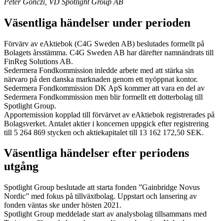
Peter Gönczi, VD Spotlight Group AB
Väsentliga händelser under perioden
Förvärv av eAktiebok (C4G Sweden AB) beslutades formellt på
Bolagets årsstämma. C4G Sweden AB har därefter namnändrats till
FinReg Solutions AB.
Sedermera Fondkommission inledde arbete med att stärka sin
närvaro på den danska marknaden genom ett nyöppnat kontor.
Sedermera Fondkommission DK ApS kommer att vara en del av
Sedermera Fondkommission men blir formellt ett dotterbolag till
Spotlight Group.
Apportemission kopplad till förvärvet av eAktiebok registrerades på
Bolagsverket. Antalet aktier i koncernen uppgick efter registrering
till 5 264 869 stycken och aktiekapitalet till 13 162 172,50 SEK.
Väsentliga händelser efter periodens
utgång
Spotlight Group beslutade att starta fonden ”Gainbridge Novus
Nordic” med fokus på tillväxtbolag. Uppstart och lansering av
fonden väntas ske under hösten 2021.
Spotlight Group meddelade start av analysbolag tillsammans med