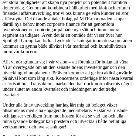
ser stora möjligheter att skapa nya projekt och potentiellt framtida
dotterbolag. Genom att kombinera hållbarhet med klok och erfaren
finansiell affärsutveckling tror vi oss kunna ge våra kunder en stor
affärsnytta. Det ökande antalet bolag på MTF-marknaden skapar
därtill nya behov inom corporate finance för att genomföra
nyemissioner och noteringar på både nya sätt och inom andra
segment än tidigare. Även det är ett område där vi ser över hur
Spotlight Group kan bidra. Lyckade satsningar inom dessa områden
kommer att gynna både tillväxt i vår marknad och kundtillväxten
inom vår koncern.
Allt vi gör grundar sig i vår vision – att förenkla för bolag att växa.
Vi är övertygade om att den senaste tidens investeringar och den
utveckling vi nu planerar för även kommer att ge bra aktieägarvärde
på såväl kort som lång sikt. Koncernens orderläge inför nästa kvartal
är fortsatt bra. Transaktionsmarknaden har dock normaliserats något
under slutet av andra kvartalet och inledningen av det tredje
kvartalet.
Under alla år av utveckling har jag lärt mig att bolaget växer
tillsammans med sina engagerade medarbetare. Vi står väl rustade
och jag ser verkligen fram mot hösten för att se vad jag och alla
mina lysande kollegor kan prestera och utveckla i både befintliga
verksamheter och nya satsningar!