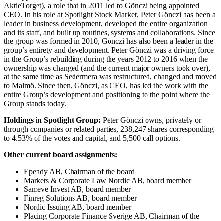
AktieTorget), a role that in 2011 led to Gönczi being appointed
CEO. In his role at Spotlight Stock Market, Peter Gönczi has been a
leader in business development, developed the entire organization
and its staff, and built up routines, systems and collaborations. Since
the group was formed in 2010, Gönczi has also been a leader in the
group’s entirety and development. Peter Gönczi was a driving force
in the Group’s rebuilding during the years 2012 to 2016 when the
ownership was changed (and the current major owners took over),
at the same time as Sedermera was restructured, changed and moved
to Malmö. Since then, Gönczi, as CEO, has led the work with the
entire Group’s development and positioning to the point where the
Group stands today.
Holdings in Spotlight Group:
Peter Gönczi owns, privately or
through companies or related parties, 238,247 shares corresponding
to 4.53% of the votes and capital, and 5,500 call options.
Other current board assignments:
Ependy AB, Chairman of the board
Markets & Corporate Law Nordic AB, board member
Sameve Invest AB, board member
Finreg Solutions AB, board member
Nordic Issuing AB, board member
Placing Corporate Finance Sverige AB, Chairman of the