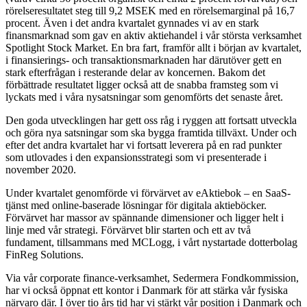
rörelseresultatet steg till 9,2 MSEK med en rörelsemarginal på 16,7
procent. Även i det andra kvartalet gynnades vi av en stark
finansmarknad som gav en aktiv aktiehandel i vår största verksamhet
Spotlight Stock Market. En bra fart, framför allt i början av kvartalet,
i finansierings- och transaktions­marknaden har därutöver gett en
stark efterfrågan i resterande delar av koncernen. Bakom det
förbättrade resultatet ligger också att de snabba framsteg som vi
lyckats med i våra nysatsningar som genomförts det senaste året.
Den goda utvecklingen har gett oss råg i ryggen att fortsatt utveckla
och göra nya satsningar som ska bygga framtida tillväxt. Under och
efter det andra kvartalet har vi fortsatt leverera på en rad punkter
som utlovades i den expansionsstrategi som vi presenterade i
november 2020.
Under kvartalet genomförde vi förvärvet av eAktiebok – en SaaS-
tjänst med online-baserade lösningar för digitala aktieböcker.
Förvärvet har massor av spännande dimensioner och ligger helt i
linje med vår strategi. Förvärvet blir starten och ett av två
fundament, tillsammans med MCLogg, i vårt nystartade dotterbolag
FinReg Solutions.
Via vår corporate finance-verksamhet, Sedermera Fondkommission,
har vi också öppnat ett kontor i Danmark för att stärka vår fysiska
närvaro där. I över tio års tid har vi stärkt vår position i Danmark och