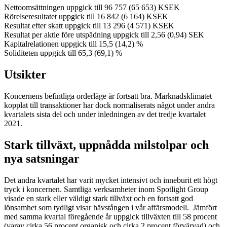
Nettoomsättningen uppgick till 96 757 (65 653) KSEK
Rörelseresultatet uppgick till 16 842 (6 164) KSEK
Resultat efter skatt uppgick till 13 296 (4 571) KSEK
Resultat per aktie före utspädning uppgick till 2,56 (0,94) SEK
Kapitalrelationen uppgick till 15,5 (14,2) %
Soliditeten uppgick till 65,3 (69,1) %
Utsikter
Koncernens befintliga orderläge är fortsatt bra. Marknadsklimatet
kopplat till transaktioner har dock normaliserats något under andra
kvartalets sista del och under inledningen av det tredje kvartalet
2021.
Stark tillväxt, uppnådda milstolpar och
nya satsningar
Det andra kvartalet har varit mycket intensivt och inneburit ett högt
tryck i koncernen. Samtliga verksamheter inom Spotlight Group
visade en stark eller väldigt stark tillväxt och en fortsatt god
lönsamhet som tydligt visar hävstången i vår affärsmodell. Jämfört
med samma kvartal föregående år uppgick tillväxten till 58 procent
(varav cirka 56 procent organisk och cirka 2 procent förvärvad) och