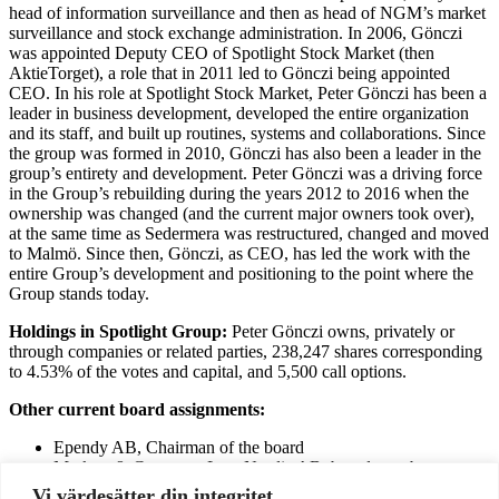
head of information surveillance and then as head of NGM’s market
surveillance and stock exchange administration. In 2006, Gönczi
was appointed Deputy CEO of Spotlight Stock Market (then
AktieTorget), a role that in 2011 led to Gönczi being appointed
CEO. In his role at Spotlight Stock Market, Peter Gönczi has been a
leader in business development, developed the entire organization
and its staff, and built up routines, systems and collaborations. Since
the group was formed in 2010, Gönczi has also been a leader in the
group’s entirety and development. Peter Gönczi was a driving force
in the Group’s rebuilding during the years 2012 to 2016 when the
ownership was changed (and the current major owners took over),
at the same time as Sedermera was restructured, changed and moved
to Malmö. Since then, Gönczi, as CEO, has led the work with the
entire Group’s development and positioning to the point where the
Group stands today.
Holdings in Spotlight Group:
Peter Gönczi owns, privately or
through companies or related parties, 238,247 shares corresponding
to 4.53% of the votes and capital, and 5,500 call options.
Other current board assignments:
Ependy AB, Chairman of the board
Markets & Corporate Law Nordic AB, board member
Sameve Invest AB, board member
Vi värdesätter din integritet