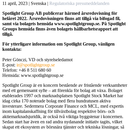
11 april, 2023 | Svenska
|
Regulatoriska pressmeddelanden
Spotlight Group AB publicerar härmed årsredovisning för
helåret 2022. Årsredovisningen finns att tillgå via bifogad fil,
samt via bolagets hemsida www.spotlightgroup.se. På Spotlight
Groups hemsida finns även bolagets hållbarhetsrapport att
tillgå.
För ytterligare information om Spotlight Group, vänligen
kontakta:
Peter Gönczi, VD och styrelseledamot
E-post:
ir@spotlightgroup.se
Telefon: +46 8 511 680 60
Hemsida: www.spotlightgroup.se
Spotlight Group är en koncern bestående av fristående verksamheter
med ett gemensamt syfte – att förenkla för bolag att växa. Bolaget
etablerades 1997 och marknadsplatsen Spotlight Stock Market har
idag cirka 170 noterade bolag med flera hundratusen aktiva
investerare. Sedermera Corporate Finance och MCL, med expertis
inom kapitalanskaffning för tillväxtbolag respektive börs- och
aktiemarknadsjuridik, är också två viktiga byggstenar i koncernen.
Sedan start har även en rad andra nydanande initiativ tagits, vilket
skapat ett ekosystem av börsnära tjänster och tekniska lösningar, så