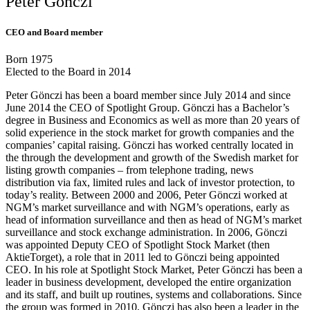
Peter Gönczi
CEO and Board member
Born 1975
Elected to the Board in 2014
Peter Gönczi has been a board member since July 2014 and since
June 2014 the CEO of Spotlight Group. Gönczi has a Bachelor’s
degree in Business and Economics as well as more than 20 years of
solid experience in the stock market for growth companies and the
companies’ capital raising. Gönczi has worked centrally located in
the through the development and growth of the Swedish market for
listing growth companies – from telephone trading, news
distribution via fax, limited rules and lack of investor protection, to
today’s reality. Between 2000 and 2006, Peter Gönczi worked at
NGM’s market surveillance and with NGM’s operations, early as
head of information surveillance and then as head of NGM’s market
surveillance and stock exchange administration. In 2006, Gönczi
was appointed Deputy CEO of Spotlight Stock Market (then
AktieTorget), a role that in 2011 led to Gönczi being appointed
CEO. In his role at Spotlight Stock Market, Peter Gönczi has been a
leader in business development, developed the entire organization
and its staff, and built up routines, systems and collaborations. Since
the group was formed in 2010, Gönczi has also been a leader in the