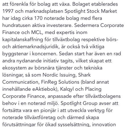
att förenkla för bolag att växa. Bolaget etablerades
1997 och marknadsplatsen Spotlight Stock Market
har idag cirka 170 noterade bolag med flera
hundratusen aktiva investerare. Sedermera Corporate
Finance och MCL, med expertis inom
kapitalanskaffning för tillväxtbolag respektive börs-
och aktiemarknadsjuridik, är också två viktiga
byggstenar i koncernen. Sedan start har även en rad
andra nydanande initiativ tagits, vilket skapat ett
ekosystem av börsnära tjänster och tekniska
lösningar, så som Nordic Issuing, Shark
Communication, FinReg Solutions (bland annat
innehållande eAktiebok), Kalqyl och Placing
Corporate Finance, anpassade efter tillväxtbolagens
behov i en noterad miljö. Spotlight Group avser att
fortsätta vara en pionjär i att utveckla verktyg för
noterade tillväxtföretag och därmed skapa
förutsättningar för ökad sysselsättning, innovation