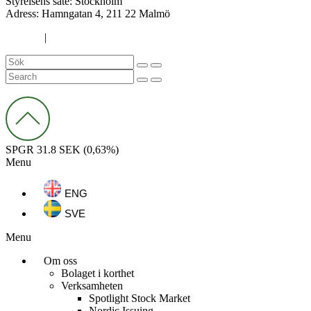
Styrelsens säte: Stockholm
Adress:
Hamngatan 4, 211 22 Malmö
Cookies
|
Integritetspolicy
SPGR
31.8 SEK
(0,63%)
Menu
ENG
SVE
Menu
Om oss
Bolaget i korthet
Verksamheten
Spotlight Stock Market
Nordic Issuing