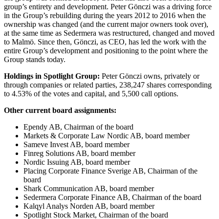
group’s entirety and development. Peter Gönczi was a driving force
in the Group’s rebuilding during the years 2012 to 2016 when the
ownership was changed (and the current major owners took over),
at the same time as Sedermera was restructured, changed and moved
to Malmö. Since then, Gönczi, as CEO, has led the work with the
entire Group’s development and positioning to the point where the
Group stands today.
Holdings in Spotlight Group:
Peter Gönczi owns, privately or
through companies or related parties, 238,247 shares corresponding
to 4.53% of the votes and capital, and 5,500 call options.
Other current board assignments:
Ependy AB, Chairman of the board
Markets & Corporate Law Nordic AB, board member
Sameve Invest AB, board member
Finreg Solutions AB, board member
Nordic Issuing AB, board member
Placing Corporate Finance Sverige AB, Chairman of the
board
Shark Communication AB, board member
Sedermera Corporate Finance AB, Chairman of the board
Kalqyl Analys Norden AB, board member
Spotlight Stock Market, Chairman of the board