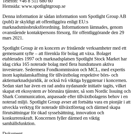
Telefon: +46 8 511 680 60
Hemsida: www.spotlightgroup.se
Denna information är sådan information som Spotlight Group AB
(publ) är skyldigt att offentliggöra enligt EU:s
marknadsmissbruksförordning. Informationen lämnades, genom
ovanstående kontaktpersons försorg, för offentliggörande den 29
mars 2021.
Spotlight Group är en koncern av fristående verksamheter med ett
gemensamt syfte – att förenkla för bolag att växa. Bolaget
etablerades 1997 och marknadsplatsen Spotlight Stock Market har
idag cirka 165 noterade bolag med flera hundratusen aktiva
investerare. Sedermera Fondkommission och MCL, med expertis
inom kapitalanskaffning för tillväxtbolag respektive börs- och
aktiemarknadsjuridik, är också två viktiga byggstenar i koncernen.
Sedan start har även en rad andra nydanande initiativ tagits, vilket
skapat ett ekosystem av börsnära tjänster, så som Nordic Issuing och
Shark Communication, anpassade efter tillväxtbolagens behov i en
noterad miljö. Spotlight Group avser att fortsätta vara en pionjär i att
utveckla verktyg för noterade tillväxtföretag och därmed skapa
förutsättningar för ökad sysselsättning, innovation och
konkurrenskraft. Koncernen fyller därmed en viktig
samhällsfunktion.
Dokument