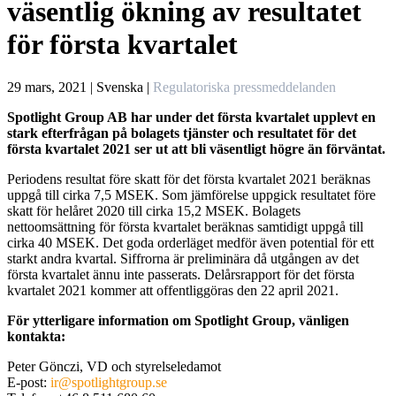
väsentlig ökning av resultatet
för första kvartalet
29 mars, 2021 | Svenska
|
Regulatoriska pressmeddelanden
Spotlight Group AB har under det första kvartalet upplevt en
stark efterfrågan på bolagets tjänster och resultatet för det
första kvartalet 2021 ser ut att bli väsentligt högre än förväntat.
Periodens resultat före skatt för det första kvartalet 2021 beräknas
uppgå till cirka 7,5 MSEK. Som jämförelse uppgick resultatet före
skatt för helåret 2020 till cirka 15,2 MSEK. Bolagets
nettoomsättning för första kvartalet beräknas samtidigt uppgå till
cirka 40 MSEK. Det goda orderläget medför även potential för ett
starkt andra kvartal. Siffrorna är preliminära då utgången av det
första kvartalet ännu inte passerats. Delårsrapport för det första
kvartalet 2021 kommer att offentliggöras den 22 april 2021.
För ytterligare information om Spotlight Group, vänligen
kontakta:
Peter Gönczi, VD och styrelseledamot
E-post:
ir@spotlightgroup.se