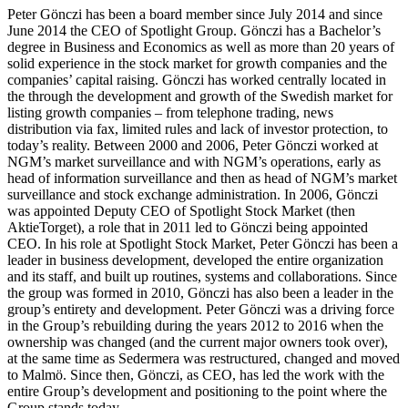
Peter Gönczi has been a board member since July 2014 and since
June 2014 the CEO of Spotlight Group. Gönczi has a Bachelor’s
degree in Business and Economics as well as more than 20 years of
solid experience in the stock market for growth companies and the
companies’ capital raising. Gönczi has worked centrally located in
the through the development and growth of the Swedish market for
listing growth companies – from telephone trading, news
distribution via fax, limited rules and lack of investor protection, to
today’s reality. Between 2000 and 2006, Peter Gönczi worked at
NGM’s market surveillance and with NGM’s operations, early as
head of information surveillance and then as head of NGM’s market
surveillance and stock exchange administration. In 2006, Gönczi
was appointed Deputy CEO of Spotlight Stock Market (then
AktieTorget), a role that in 2011 led to Gönczi being appointed
CEO. In his role at Spotlight Stock Market, Peter Gönczi has been a
leader in business development, developed the entire organization
and its staff, and built up routines, systems and collaborations. Since
the group was formed in 2010, Gönczi has also been a leader in the
group’s entirety and development. Peter Gönczi was a driving force
in the Group’s rebuilding during the years 2012 to 2016 when the
ownership was changed (and the current major owners took over),
at the same time as Sedermera was restructured, changed and moved
to Malmö. Since then, Gönczi, as CEO, has led the work with the
entire Group’s development and positioning to the point where the
Group stands today.