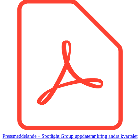
Pressmeddelande – Spotlight Group uppdaterar kring andra kvartalet