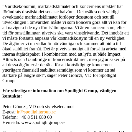
”Världsekonomin, marknadsklimatet och koncernens intäkter har
förändrats drastiskt det senaste halvåret. Det osäkra och väldigt
avvaktande marknadsklimatet fortlöper dessutom och sett till
utvecklingen i omvärlden måste vi som koncern göra allt vi kan för
att navigera i de nya förutsättningarna. Vi är en koncern som, efter
tid för omställningar, givetvis ska vara vinstdrivande. Det innebär att
vi måste fortsatta anpassa vår kostnadskostym till en ny verklighet.
De åtgärder vi nu vidtar är nödvändiga och kommer att bidra till
ökad stabilitet framåt. Det är givetvis motigt att fortsätta arbeta med
interna åtgärdspaket, i kombination med att lyfta ut både Impact
Attracts och Gainbridge ur koncernstrukturen, men jag är säker på
att dessa åtgärder är de rätta för att kortsiktigt ge koncernen
ytterligare finansiell stabilitet samtidigt som vi kommer att stå
starkare på längre sikt”, säger Peter Gönczi, VD för Spotlight
Group.
För ytterligare information om Spotlight Group, vänligen
kontakta:
Peter Gönczi, VD och styrelseledamot
E-post:
ir@spotlightgroup.se
Telefon: +46 8 511 680 60
Hemsida: www.spotlightgroup.se