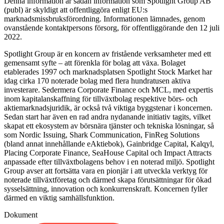
Denna information är sådan information som Spotlight Group AB
(publ) är skyldigt att offentliggöra enligt EU:s
marknadsmissbruksförordning. Informationen lämnades, genom
ovanstående kontaktpersons försorg, för offentliggörande den 12 juli
2022.
Spotlight Group är en koncern av fristående verksamheter med ett
gemensamt syfte – att förenkla för bolag att växa. Bolaget
etablerades 1997 och marknadsplatsen Spotlight Stock Market har
idag cirka 170 noterade bolag med flera hundratusen aktiva
investerare. Sedermera Corporate Finance och MCL, med expertis
inom kapitalanskaffning för tillväxtbolag respektive börs- och
aktiemarknadsjuridik, är också två viktiga byggstenar i koncernen.
Sedan start har även en rad andra nydanande initiativ tagits, vilket
skapat ett ekosystem av börsnära tjänster och tekniska lösningar, så
som Nordic Issuing, Shark Communication, FinReg Solutions
(bland annat innehållande eAktiebok), Gainbridge Capital, Kalqyl,
Placing Corporate Finance, SeaHouse Capital och Impact Attracts
anpassade efter tillväxtbolagens behov i en noterad miljö. Spotlight
Group avser att fortsätta vara en pionjär i att utveckla verktyg för
noterade tillväxtföretag och därmed skapa förutsättningar för ökad
sysselsättning, innovation och konkurrenskraft. Koncernen fyller
därmed en viktig samhällsfunktion.
Dokument