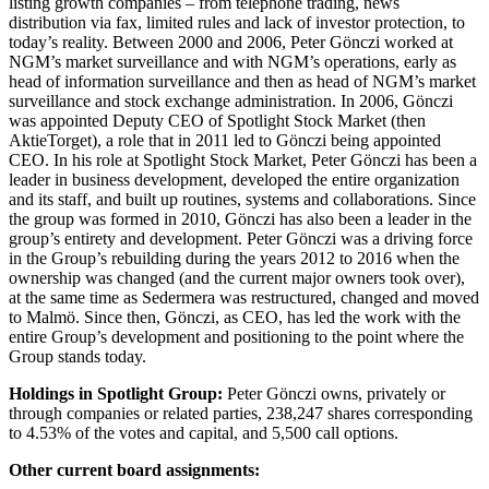
listing growth companies – from telephone trading, news
distribution via fax, limited rules and lack of investor protection, to
today’s reality. Between 2000 and 2006, Peter Gönczi worked at
NGM’s market surveillance and with NGM’s operations, early as
head of information surveillance and then as head of NGM’s market
surveillance and stock exchange administration. In 2006, Gönczi
was appointed Deputy CEO of Spotlight Stock Market (then
AktieTorget), a role that in 2011 led to Gönczi being appointed
CEO. In his role at Spotlight Stock Market, Peter Gönczi has been a
leader in business development, developed the entire organization
and its staff, and built up routines, systems and collaborations. Since
the group was formed in 2010, Gönczi has also been a leader in the
group’s entirety and development. Peter Gönczi was a driving force
in the Group’s rebuilding during the years 2012 to 2016 when the
ownership was changed (and the current major owners took over),
at the same time as Sedermera was restructured, changed and moved
to Malmö. Since then, Gönczi, as CEO, has led the work with the
entire Group’s development and positioning to the point where the
Group stands today.
Holdings in Spotlight Group:
Peter Gönczi owns, privately or
through companies or related parties, 238,247 shares corresponding
to 4.53% of the votes and capital, and 5,500 call options.
Other current board assignments: