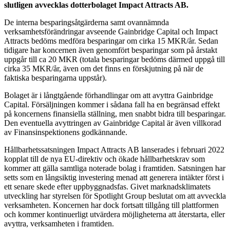
slutligen avvecklas dotterbolaget Impact Attracts AB.
De interna besparingsåtgärderna samt ovannämnda
verksamhetsförändringar avseende Gainbridge Capital och Impact
Attracts bedöms medföra besparingar om cirka 15 MKR/år. Sedan
tidigare har koncernen även genomfört besparingar som på årstakt
uppgår till ca 20 MKR (totala besparingar bedöms därmed uppgå till
cirka 35 MKR/år, även om det finns en förskjutning på när de
faktiska besparingarna uppstår).
Bolaget är i långtgående förhandlingar om att avyttra Gainbridge
Capital. Försäljningen kommer i sådana fall ha en begränsad effekt
på koncernens finansiella ställning, men snabbt bidra till besparingar.
Den eventuella avyttringen av Gainbridge Capital är även villkorad
av Finansinspektionens godkännande.
Hållbarhetssatsningen Impact Attracts AB lanserades i februari 2022
kopplat till de nya EU-direktiv och ökade hållbarhetskrav som
kommer att gälla samtliga noterade bolag i framtiden. Satsningen har
setts som en långsiktig investering menad att generera intäkter först i
ett senare skede efter uppbyggnadsfas. Givet marknadsklimatets
utveckling har styrelsen för Spotlight Group beslutat om att avveckla
verksamheten. Koncernen har dock fortsatt tillgång till plattformen
och kommer kontinuerligt utvärdera möjligheterna att återstarta, eller
avyttra, verksamheten i framtiden.