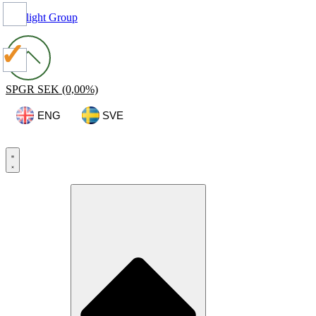
Spotlight Group
SPGR
SEK
(0,00%)
ENG
SVE