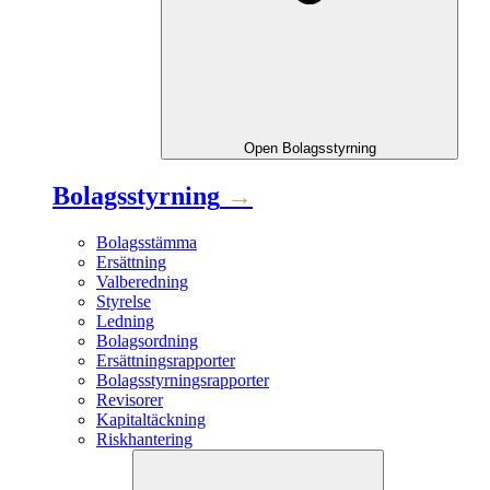
Open
Bolagsstyrning
Bolagsstyrning
→
Bolagsstämma
Ersättning
Valberedning
Styrelse
Ledning
Bolagsordning
Ersättningsrapporter
Bolagsstyrningsrapporter
Revisorer
Kapitaltäckning
Riskhantering