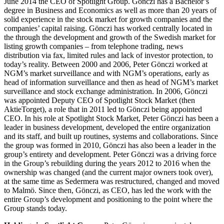
June 2014 the CEO of Spotlight Group. Gönczi has a Bachelor’s
degree in Business and Economics as well as more than 20 years of
solid experience in the stock market for growth companies and the
companies’ capital raising. Gönczi has worked centrally located in
the through the development and growth of the Swedish market for
listing growth companies – from telephone trading, news
distribution via fax, limited rules and lack of investor protection, to
today’s reality. Between 2000 and 2006, Peter Gönczi worked at
NGM’s market surveillance and with NGM’s operations, early as
head of information surveillance and then as head of NGM’s market
surveillance and stock exchange administration. In 2006, Gönczi
was appointed Deputy CEO of Spotlight Stock Market (then
AktieTorget), a role that in 2011 led to Gönczi being appointed
CEO. In his role at Spotlight Stock Market, Peter Gönczi has been a
leader in business development, developed the entire organization
and its staff, and built up routines, systems and collaborations. Since
the group was formed in 2010, Gönczi has also been a leader in the
group’s entirety and development. Peter Gönczi was a driving force
in the Group’s rebuilding during the years 2012 to 2016 when the
ownership was changed (and the current major owners took over),
at the same time as Sedermera was restructured, changed and moved
to Malmö. Since then, Gönczi, as CEO, has led the work with the
entire Group’s development and positioning to the point where the
Group stands today.