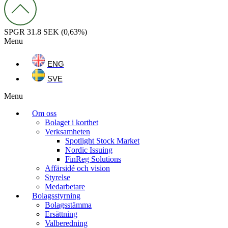
SPGR
31.8 SEK
(0,63%)
Menu
ENG
SVE
Menu
Om oss
Bolaget i korthet
Verksamheten
Spotlight Stock Market
Nordic Issuing
FinReg Solutions
Affärsidé och vision
Styrelse
Medarbetare
Bolagsstyrning
Bolagsstämma
Ersättning
Valberedning