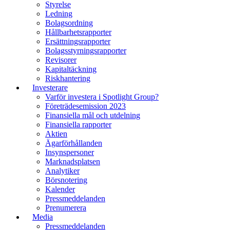
Styrelse
Ledning
Bolagsordning
Hållbarhetsrapporter
Ersättningsrapporter
Bolagsstyrningsrapporter
Revisorer
Kapitaltäckning
Riskhantering
Investerare
Varför investera i Spotlight Group?
Företrädesemission 2023
Finansiella mål och utdelning
Finansiella rapporter
Aktien
Ägarförhållanden
Insynspersoner
Marknadsplatsen
Analytiker
Börsnotering
Kalender
Pressmeddelanden
Prenumerera
Media
Pressmeddelanden