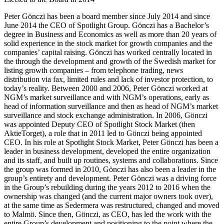
Peter Gönczi has been a board member since July 2014 and since
June 2014 the CEO of Spotlight Group. Gönczi has a Bachelor’s
degree in Business and Economics as well as more than 20 years of
solid experience in the stock market for growth companies and the
companies’ capital raising. Gönczi has worked centrally located in
the through the development and growth of the Swedish market for
listing growth companies – from telephone trading, news
distribution via fax, limited rules and lack of investor protection, to
today’s reality. Between 2000 and 2006, Peter Gönczi worked at
NGM’s market surveillance and with NGM’s operations, early as
head of information surveillance and then as head of NGM’s market
surveillance and stock exchange administration. In 2006, Gönczi
was appointed Deputy CEO of Spotlight Stock Market (then
AktieTorget), a role that in 2011 led to Gönczi being appointed
CEO. In his role at Spotlight Stock Market, Peter Gönczi has been a
leader in business development, developed the entire organization
and its staff, and built up routines, systems and collaborations. Since
the group was formed in 2010, Gönczi has also been a leader in the
group’s entirety and development. Peter Gönczi was a driving force
in the Group’s rebuilding during the years 2012 to 2016 when the
ownership was changed (and the current major owners took over),
at the same time as Sedermera was restructured, changed and moved
to Malmö. Since then, Gönczi, as CEO, has led the work with the
entire Group’s development and positioning to the point where the