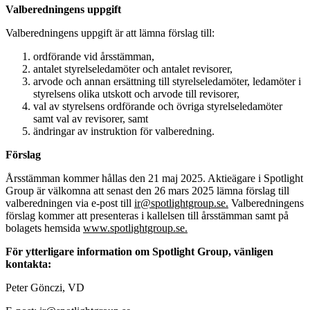
Valberedningens
uppgift
Valberedningens
uppgift
är
att
lämna
förslag
till:
ordförande
vid
årsstämman,
antalet
styrelseledamöter
och
antalet
revisorer,
arvode
och
annan
ersättning
till
styrelseledamöter,
ledamöter
i
styrelsens
olika
utskott
och
arvode
till
revisorer,
val
av
styrelsens
ordförande
och
övriga
styrelseledamöter
samt
val
av
revisorer,
samt
ändringar
av
instruktion
för
valberedning.
Förslag
Årsstämman
kommer
hållas den
21 maj 2025. Aktieägare
i Spotlight
Group
är
välkomna
att senast
den
26
mars 2025
lämna
förslag till
valberedningen via e-post till
ir@spotlightgroup.se
.
Valberedningens
förslag
kommer att presenteras i
kallelsen till
årsstämman
samt på
bolagets hemsida
www.spotlightgroup.se
.
För
ytterligare
information
om
Spotlight
Group,
vänligen
kontakta:
Peter Gönczi, VD