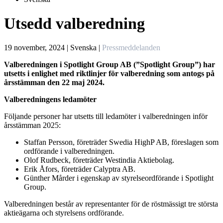
Utsedd valberedning
19 november, 2024 |
Svenska |
Pressmeddelanden
Valberedningen i Spotlight Group AB (”Spotlight Group”) har
utsetts i enlighet med riktlinjer för valberedning som antogs på
årsstämman den 22 maj 2024.
Valberedningens
ledamöter
Följande
personer
har
utsetts
till
ledamöter
i
valberedningen
inför
årsstämman
2025:
Staffan
Persson,
företräder
Swedia
HighP
AB,
föreslagen
som
ordförande
i
valberedningen.
Olof Rudbeck,
företräder
Westindia
Aktiebolag.
Erik
Åfors,
företräder
Calyptra
AB.
Günther
Mårder
i
egenskap
av
styrelseordförande
i
Spotlight
Group.
Valberedningen
består
av
representanter
för
de
röstmässigt
tre
största
aktieägarna
och
styrelsens
ordförande.