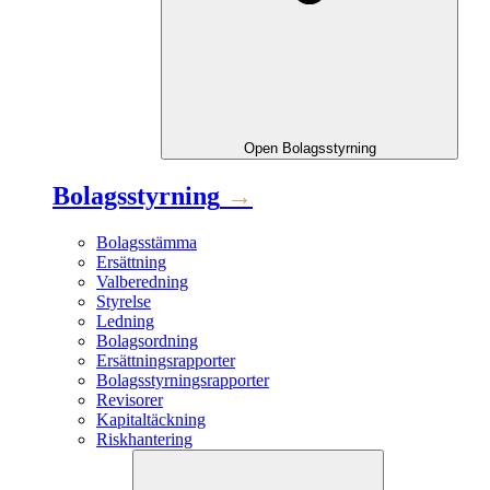
Open
Bolagsstyrning
Bolagsstyrning
→
Bolagsstämma
Ersättning
Valberedning
Styrelse
Ledning
Bolagsordning
Ersättningsrapporter
Bolagsstyrningsrapporter
Revisorer
Kapitaltäckning
Riskhantering