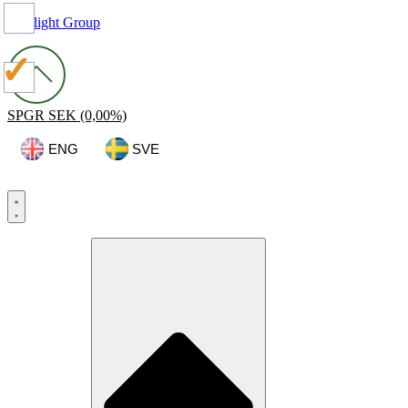
Spotlight Group
SPGR
SEK
(0,00%)
ENG
SVE