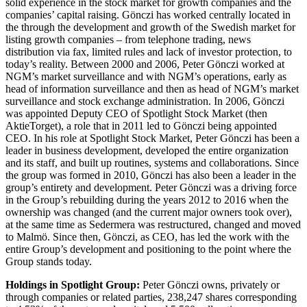
solid experience in the stock market for growth companies and the
companies’ capital raising. Gönczi has worked centrally located in
the through the development and growth of the Swedish market for
listing growth companies – from telephone trading, news
distribution via fax, limited rules and lack of investor protection, to
today’s reality. Between 2000 and 2006, Peter Gönczi worked at
NGM’s market surveillance and with NGM’s operations, early as
head of information surveillance and then as head of NGM’s market
surveillance and stock exchange administration. In 2006, Gönczi
was appointed Deputy CEO of Spotlight Stock Market (then
AktieTorget), a role that in 2011 led to Gönczi being appointed
CEO. In his role at Spotlight Stock Market, Peter Gönczi has been a
leader in business development, developed the entire organization
and its staff, and built up routines, systems and collaborations. Since
the group was formed in 2010, Gönczi has also been a leader in the
group’s entirety and development. Peter Gönczi was a driving force
in the Group’s rebuilding during the years 2012 to 2016 when the
ownership was changed (and the current major owners took over),
at the same time as Sedermera was restructured, changed and moved
to Malmö. Since then, Gönczi, as CEO, has led the work with the
entire Group’s development and positioning to the point where the
Group stands today.
Holdings in Spotlight Group:
Peter Gönczi owns, privately or
through companies or related parties, 238,247 shares corresponding