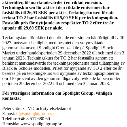
aktierätter, till marknadsvärdet i en riktad emission.
Teckningskursen för aktier i den riktade emissionen har
fastställts till 26,93 SEK per aktie. Teckningskursen för att
teckna TO 2 har fastställts till 5,09 SEK per teckningsoption.
Fastställt pris för nyttjande av respektive TO 2 efter tre år
uppgår till 29,60 SEK per aktie.
Teckningskurs för aktier i den riktade emissionen hänförligt till LTIP
2023 motsvarar i enlighet med beslutet den volymviktade
genomsnittskursen i Spotlight Groups aktie på Spotlight Stock
Market under handelsperioden 29 december 2022 till och med den 3
januari 2023. Teckningskurs för TO 2 har fastställts genom ett
beräknat marknadsvärde för teckningsoptionerna med tillämpning av
Black & Scholes-modellen. Priset för nyttjande av TO 2 efter tre år
baseras på en teckningskurs vid nyttjande av teckningsoptionerna
om 110 procent av den genomsnittliga volymviktade kursen under
perioden 29 december 2022 till och med den 3 januari 2023.
För ytterligare information om Spotlight Group, vänligen
kontakta:
Peter Gönczi, VD och styrelseledamot
E-post:
ir@spotlightgroup.se
Telefon: +46 8 511 680 60
Hemsida: www.spotlightgroup.se