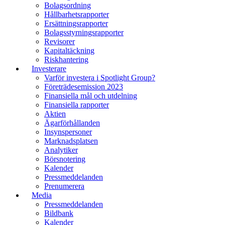
Bolagsordning
Hållbarhetsrapporter
Ersättningsrapporter
Bolagsstyrningsrapporter
Revisorer
Kapitaltäckning
Riskhantering
Investerare
Varför investera i Spotlight Group?
Företrädesemission 2023
Finansiella mål och utdelning
Finansiella rapporter
Aktien
Ägarförhållanden
Insynspersoner
Marknadsplatsen
Analytiker
Börsnotering
Kalender
Pressmeddelanden
Prenumerera
Media
Pressmeddelanden
Bildbank
Kalender