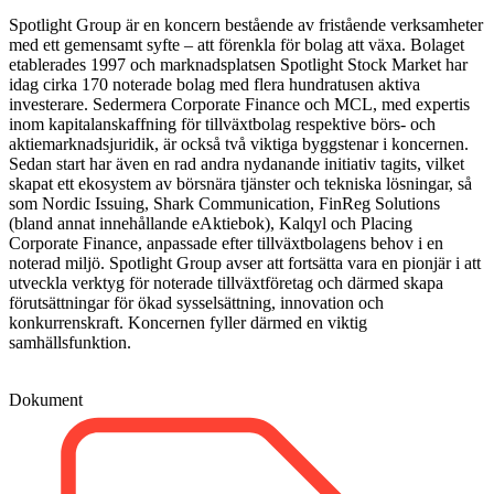
Spotlight Group är en koncern bestående av fristående verksamheter
med ett gemensamt syfte – att förenkla för bolag att växa. Bolaget
etablerades 1997 och marknadsplatsen Spotlight Stock Market har
idag cirka 170 noterade bolag med flera hundratusen aktiva
investerare. Sedermera Corporate Finance och MCL, med expertis
inom kapitalanskaffning för tillväxtbolag respektive börs- och
aktiemarknadsjuridik, är också två viktiga byggstenar i koncernen.
Sedan start har även en rad andra nydanande initiativ tagits, vilket
skapat ett ekosystem av börsnära tjänster och tekniska lösningar, så
som Nordic Issuing, Shark Communication, FinReg Solutions
(bland annat innehållande eAktiebok), Kalqyl och Placing
Corporate Finance, anpassade efter tillväxtbolagens behov i en
noterad miljö. Spotlight Group avser att fortsätta vara en pionjär i att
utveckla verktyg för noterade tillväxtföretag och därmed skapa
förutsättningar för ökad sysselsättning, innovation och
konkurrenskraft. Koncernen fyller därmed en viktig
samhällsfunktion.
Dokument