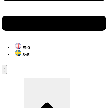
ENG
SVE