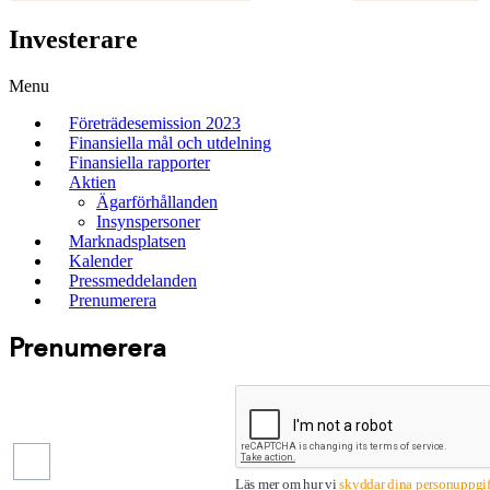
Investerare
Menu
Företrädesemission 2023
Finansiella mål och utdelning
Finansiella rapporter
Aktien
Ägarförhållanden
Insynspersoner
Marknadsplatsen
Kalender
Pressmeddelanden
Prenumerera
Prenumerera
Pressmeddelanden
Finansiella
rapporter
Läs mer om hur vi
skyddar dina personuppgift