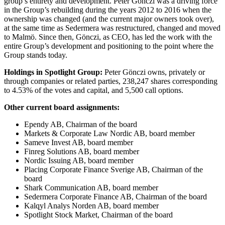
group’s entirety and development. Peter Gönczi was a driving force
in the Group’s rebuilding during the years 2012 to 2016 when the
ownership was changed (and the current major owners took over),
at the same time as Sedermera was restructured, changed and moved
to Malmö. Since then, Gönczi, as CEO, has led the work with the
entire Group’s development and positioning to the point where the
Group stands today.
Holdings in Spotlight Group:
Peter Gönczi owns, privately or
through companies or related parties, 238,247 shares corresponding
to 4.53% of the votes and capital, and 5,500 call options.
Other current board assignments:
Ependy AB, Chairman of the board
Markets & Corporate Law Nordic AB, board member
Sameve Invest AB, board member
Finreg Solutions AB, board member
Nordic Issuing AB, board member
Placing Corporate Finance Sverige AB, Chairman of the
board
Shark Communication AB, board member
Sedermera Corporate Finance AB, Chairman of the board
Kalqyl Analys Norden AB, board member
Spotlight Stock Market, Chairman of the board