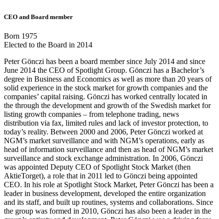
CEO and Board member
Born 1975
Elected to the Board in 2014
Peter Gönczi has been a board member since July 2014 and since
June 2014 the CEO of Spotlight Group. Gönczi has a Bachelor’s
degree in Business and Economics as well as more than 20 years of
solid experience in the stock market for growth companies and the
companies’ capital raising. Gönczi has worked centrally located in
the through the development and growth of the Swedish market for
listing growth companies – from telephone trading, news
distribution via fax, limited rules and lack of investor protection, to
today’s reality. Between 2000 and 2006, Peter Gönczi worked at
NGM’s market surveillance and with NGM’s operations, early as
head of information surveillance and then as head of NGM’s market
surveillance and stock exchange administration. In 2006, Gönczi
was appointed Deputy CEO of Spotlight Stock Market (then
AktieTorget), a role that in 2011 led to Gönczi being appointed
CEO. In his role at Spotlight Stock Market, Peter Gönczi has been a
leader in business development, developed the entire organization
and its staff, and built up routines, systems and collaborations. Since
the group was formed in 2010, Gönczi has also been a leader in the