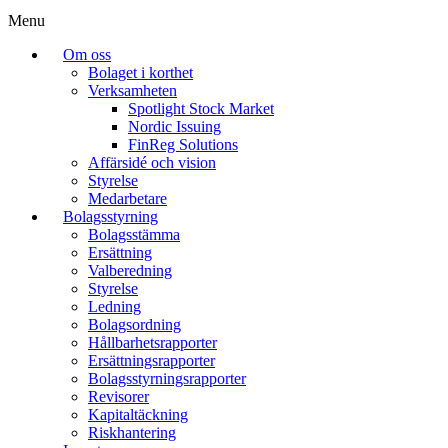
Menu
Om oss
Bolaget i korthet
Verksamheten
Spotlight Stock Market
Nordic Issuing
FinReg Solutions
Affärsidé och vision
Styrelse
Medarbetare
Bolagsstyrning
Bolagsstämma
Ersättning
Valberedning
Styrelse
Ledning
Bolagsordning
Hållbarhetsrapporter
Ersättningsrapporter
Bolagsstyrningsrapporter
Revisorer
Kapitaltäckning
Riskhantering