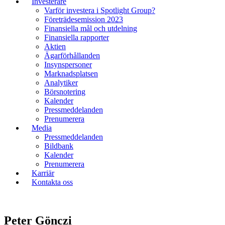
Investerare
Varför investera i Spotlight Group?
Företrädesemission 2023
Finansiella mål och utdelning
Finansiella rapporter
Aktien
Ägarförhållanden
Insynspersoner
Marknadsplatsen
Analytiker
Börsnotering
Kalender
Pressmeddelanden
Prenumerera
Media
Pressmeddelanden
Bildbank
Kalender
Prenumerera
Karriär
Kontakta oss
Peter Gönczi