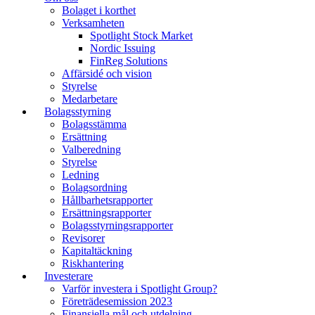
Bolaget i korthet
Verksamheten
Spotlight Stock Market
Nordic Issuing
FinReg Solutions
Affärsidé och vision
Styrelse
Medarbetare
Bolagsstyrning
Bolagsstämma
Ersättning
Valberedning
Styrelse
Ledning
Bolagsordning
Hållbarhetsrapporter
Ersättningsrapporter
Bolagsstyrningsrapporter
Revisorer
Kapitaltäckning
Riskhantering
Investerare
Varför investera i Spotlight Group?
Företrädesemission 2023
Finansiella mål och utdelning