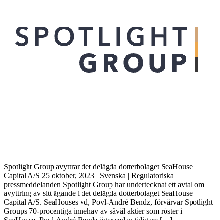
Spotlight Group avyttrar det delägda dotterbolaget SeaHouse
Capital A/S 25 oktober, 2023 | Svenska | Regulatoriska
pressmeddelanden Spotlight Group har undertecknat ett avtal om
avyttring av sitt ägande i det delägda dotterbolaget SeaHouse
Capital A/S. SeaHouses vd, Povl-André Bendz, förvärvar Spotlight
Groups 70-procentiga innehav av såväl aktier som röster i
SeaHouse. Povl-André Bendz äger sedan tidigare […]