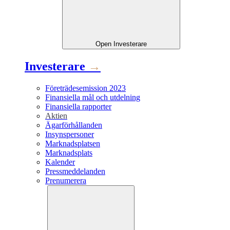
Open
Investerare
Investerare
→
Företrädesemission 2023
Finansiella mål och utdelning
Finansiella rapporter
Aktien
Ägarförhållanden
Insynspersoner
Marknadsplatsen
Marknadsplats
Kalender
Pressmeddelanden
Prenumerera