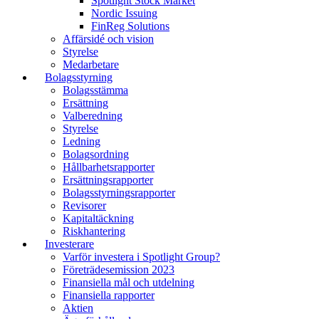
Spotlight Stock Market
Nordic Issuing
FinReg Solutions
Affärsidé och vision
Styrelse
Medarbetare
Bolagsstyrning
Bolagsstämma
Ersättning
Valberedning
Styrelse
Ledning
Bolagsordning
Hållbarhetsrapporter
Ersättningsrapporter
Bolagsstyrningsrapporter
Revisorer
Kapitaltäckning
Riskhantering
Investerare
Varför investera i Spotlight Group?
Företrädesemission 2023
Finansiella mål och utdelning
Finansiella rapporter
Aktien