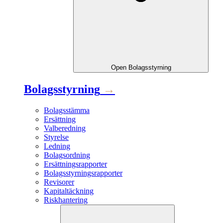
Open
Bolagsstyrning
Bolagsstyrning
→
Bolagsstämma
Ersättning
Valberedning
Styrelse
Ledning
Bolagsordning
Ersättningsrapporter
Bolagsstyrningsrapporter
Revisorer
Kapitaltäckning
Riskhantering