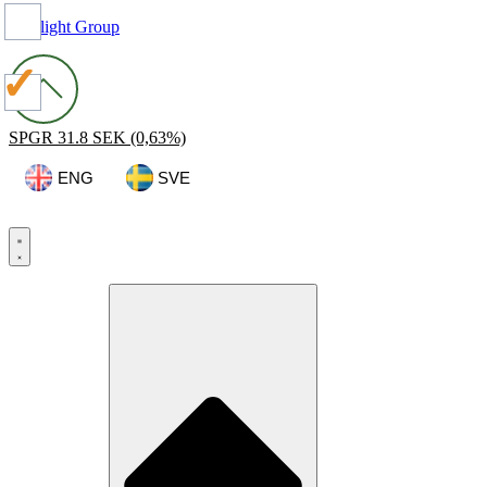
Spotlight Group
SPGR
31.8 SEK
(0,63%)
ENG
SVE