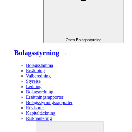
Open
Bolagsstyrning
Bolagsstyrning
→
Bolagsstämma
Ersättning
Valberedning
Styrelse
Ledning
Bolagsordning
Ersättningsrapporter
Bolagsstyrningsrapporter
Revisorer
Kapitaltäckning
Riskhantering