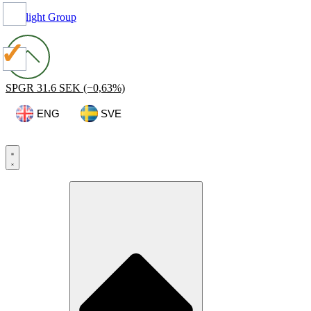
Spotlight Group
SPGR
31.6 SEK
(−0,63%)
ENG
SVE